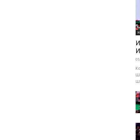
Н
И
И
05
К
Ш
Ше