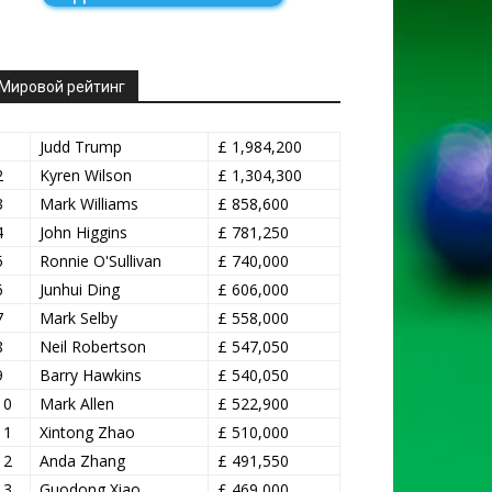
Мировой рейтинг
1
Judd Trump
£ 1,984,200
2
Kyren Wilson
£ 1,304,300
3
Mark Williams
£ 858,600
4
John Higgins
£ 781,250
5
Ronnie O'Sullivan
£ 740,000
6
Junhui Ding
£ 606,000
7
Mark Selby
£ 558,000
8
Neil Robertson
£ 547,050
9
Barry Hawkins
£ 540,050
10
Mark Allen
£ 522,900
11
Xintong Zhao
£ 510,000
12
Anda Zhang
£ 491,550
13
Guodong Xiao
£ 469,000