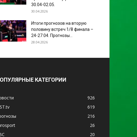
30.04-02.05.
30.04.2026
Итоги прогнозов на вторую
половину встреч 1/8 финала –
24-27.04. Прогнозы...
28.04.2026
ОПУЛЯРНЫЕ КАТЕГОРИИ
овости
926
ST.tv
619
рогнозы
216
urosport
26
BC
20