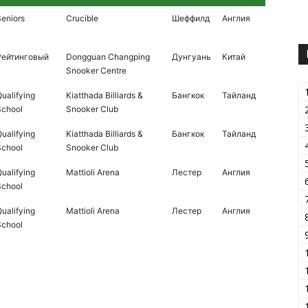
eniors
Crucible
Шеффилд
Англия
Рейтинговый
Dongguan Changping
Дунгуань
Китай
Snooker Centre
ualifying
Kiatthada Billiards &
Бангкок
Тайланд
School
Snooker Club
ualifying
Kiatthada Billiards &
Бангкок
Тайланд
School
Snooker Club
ualifying
Mattioli Arena
Лестер
Англия
School
ualifying
Mattioli Arena
Лестер
Англия
School