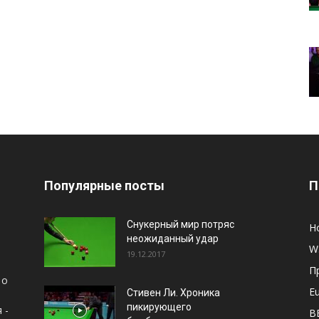
Популярные посты
П
Снукерный мир потряс
Н
неожиданный удар
W
19.12.2017
П
 о
E
Стивен Ли. Хроника
пикирующего
 -
B