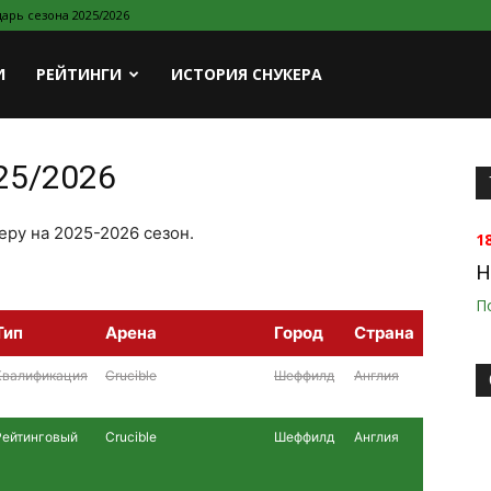
арь сезона 2025/2026
И
РЕЙТИНГИ
ИСТОРИЯ СНУКЕРА
25/2026
еру на 2025-2026 сезон.
1
H
П
Тип
Арена
Город
Страна
Квалификация
Crucible
Шеффилд
Англия
Рейтинговый
Crucible
Шеффилд
Англия