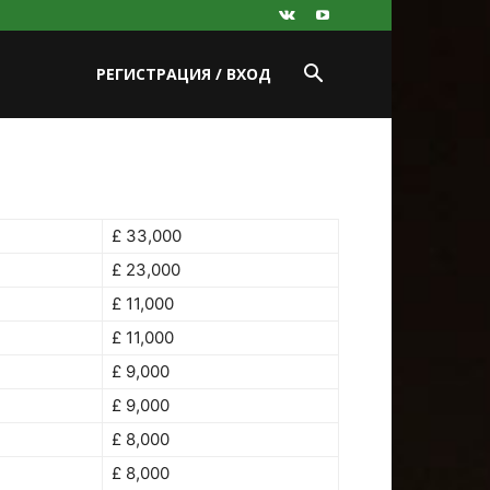
РЕГИСТРАЦИЯ / ВХОД
£ 33,000
£ 23,000
£ 11,000
£ 11,000
£ 9,000
£ 9,000
£ 8,000
£ 8,000