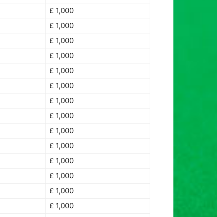
£ 1,000
£ 1,000
£ 1,000
£ 1,000
£ 1,000
£ 1,000
£ 1,000
£ 1,000
£ 1,000
£ 1,000
£ 1,000
£ 1,000
£ 1,000
£ 1,000