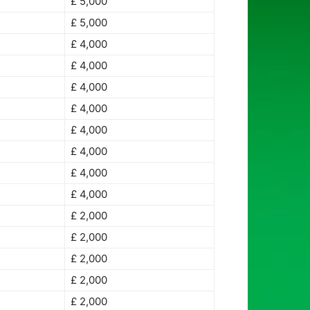
£ 5,000
£ 5,000
£ 4,000
£ 4,000
£ 4,000
£ 4,000
£ 4,000
£ 4,000
£ 4,000
£ 4,000
£ 2,000
£ 2,000
£ 2,000
£ 2,000
£ 2,000