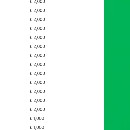
£ 2,000
£ 2,000
£ 2,000
£ 2,000
£ 2,000
£ 2,000
£ 2,000
£ 2,000
£ 2,000
£ 2,000
£ 2,000
£ 2,000
£ 2,000
£ 1,000
£ 1,000