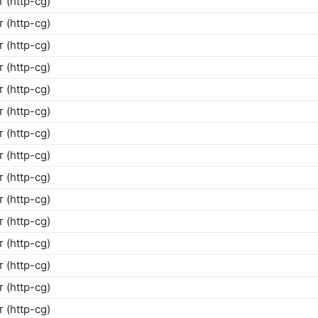
 (http-cg)
 (http-cg)
 (http-cg)
 (http-cg)
 (http-cg)
 (http-cg)
 (http-cg)
 (http-cg)
 (http-cg)
 (http-cg)
 (http-cg)
 (http-cg)
 (http-cg)
 (http-cg)
 (http-cg)