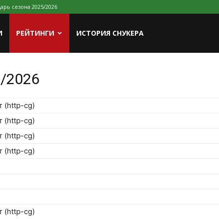
арь сезона 2025/2026
И
РЕЙТИНГИ
ИСТОРИЯ СНУКЕРА
5/2026
 (http-cg)
 (http-cg)
 (http-cg)
 (http-cg)
 (http-cg)