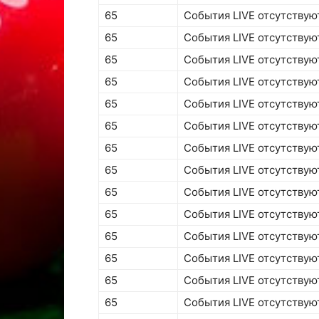
65
События LIVE отсутствуют
65
События LIVE отсутствуют
65
События LIVE отсутствуют
65
События LIVE отсутствуют
65
События LIVE отсутствуют
65
События LIVE отсутствуют
65
События LIVE отсутствуют
65
События LIVE отсутствуют
65
События LIVE отсутствуют
65
События LIVE отсутствуют
65
События LIVE отсутствуют
65
События LIVE отсутствуют
65
События LIVE отсутствуют
65
События LIVE отсутствуют