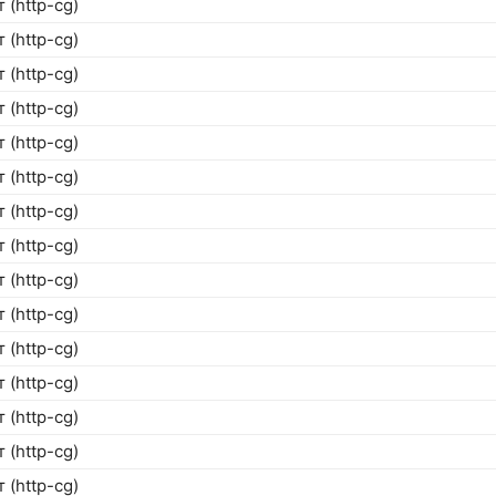
 (http-cg)
 (http-cg)
 (http-cg)
 (http-cg)
 (http-cg)
 (http-cg)
 (http-cg)
 (http-cg)
 (http-cg)
 (http-cg)
 (http-cg)
 (http-cg)
 (http-cg)
 (http-cg)
 (http-cg)