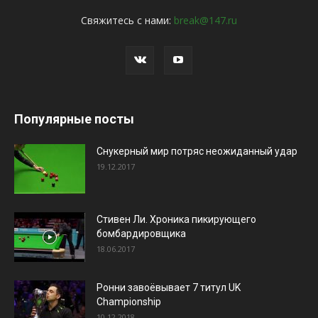
Свяжитесь с нами:
break@147.ru
Популярные посты
Снукерный мир потряс неожиданный удар
19.12.2017
Стивен Ли. Хроника пикирующего
бомбардировщика
18.06.2017
Ронни завоёвывает 7 титул UK
Championship
10.12.2018