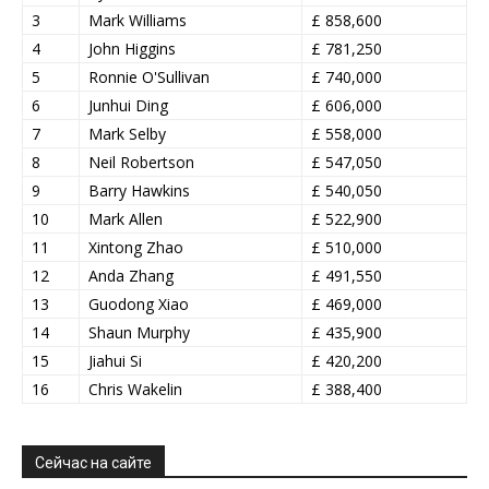
3
Mark Williams
£ 858,600
4
John Higgins
£ 781,250
5
Ronnie O'Sullivan
£ 740,000
6
Junhui Ding
£ 606,000
7
Mark Selby
£ 558,000
8
Neil Robertson
£ 547,050
9
Barry Hawkins
£ 540,050
10
Mark Allen
£ 522,900
11
Xintong Zhao
£ 510,000
12
Anda Zhang
£ 491,550
13
Guodong Xiao
£ 469,000
14
Shaun Murphy
£ 435,900
15
Jiahui Si
£ 420,200
16
Chris Wakelin
£ 388,400
Сейчас на сайте