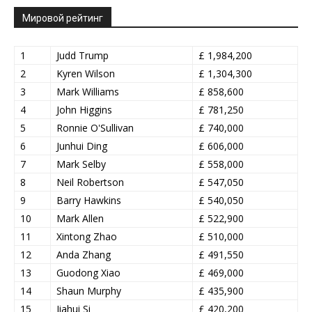
Мировой рейтинг
1
Judd Trump
£ 1,984,200
2
Kyren Wilson
£ 1,304,300
3
Mark Williams
£ 858,600
4
John Higgins
£ 781,250
5
Ronnie O'Sullivan
£ 740,000
6
Junhui Ding
£ 606,000
7
Mark Selby
£ 558,000
8
Neil Robertson
£ 547,050
9
Barry Hawkins
£ 540,050
10
Mark Allen
£ 522,900
11
Xintong Zhao
£ 510,000
12
Anda Zhang
£ 491,550
13
Guodong Xiao
£ 469,000
14
Shaun Murphy
£ 435,900
15
Jiahui Si
£ 420,200