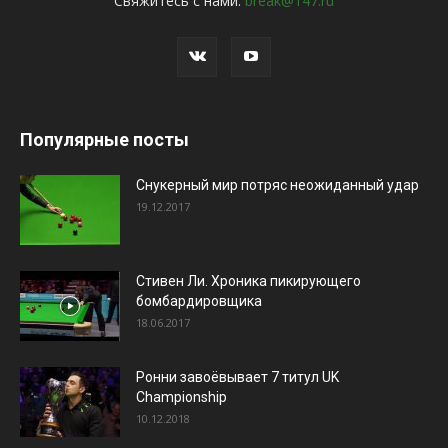
Свяжитесь с нами:
break@147.ru
Популярные посты
Снукерный мир потряс неожиданный удар
19.12.2017
Стивен Ли. Хроника пикирующего
бомбардировщика
18.06.2017
Ронни завоёвывает 7 титул UK
Championship
10.12.2018