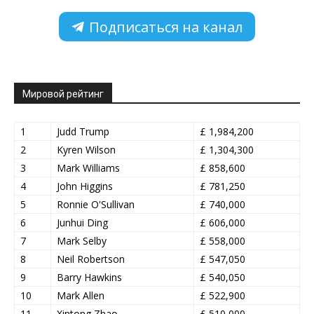
Подписаться на канал
Мировой рейтинг
1
Judd Trump
£ 1,984,200
2
Kyren Wilson
£ 1,304,300
3
Mark Williams
£ 858,600
4
John Higgins
£ 781,250
5
Ronnie O'Sullivan
£ 740,000
6
Junhui Ding
£ 606,000
7
Mark Selby
£ 558,000
8
Neil Robertson
£ 547,050
9
Barry Hawkins
£ 540,050
10
Mark Allen
£ 522,900
11
Xintong Zhao
£ 510,000