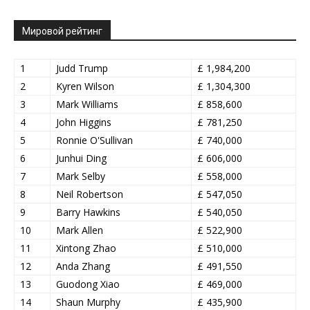
Мировой рейтинг
1
Judd Trump
£ 1,984,200
2
Kyren Wilson
£ 1,304,300
3
Mark Williams
£ 858,600
4
John Higgins
£ 781,250
5
Ronnie O'Sullivan
£ 740,000
6
Junhui Ding
£ 606,000
7
Mark Selby
£ 558,000
8
Neil Robertson
£ 547,050
9
Barry Hawkins
£ 540,050
10
Mark Allen
£ 522,900
11
Xintong Zhao
£ 510,000
12
Anda Zhang
£ 491,550
13
Guodong Xiao
£ 469,000
14
Shaun Murphy
£ 435,900