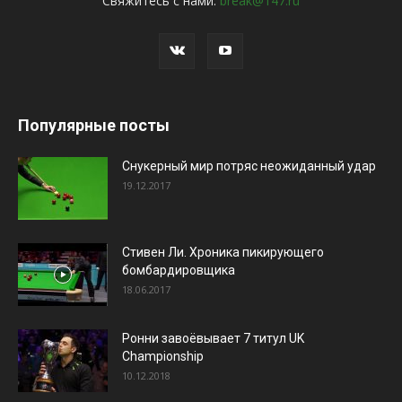
Свяжитесь с нами:
break@147.ru
Популярные посты
Снукерный мир потряс неожиданный удар
19.12.2017
Стивен Ли. Хроника пикирующего
бомбардировщика
18.06.2017
Ронни завоёвывает 7 титул UK
Championship
10.12.2018