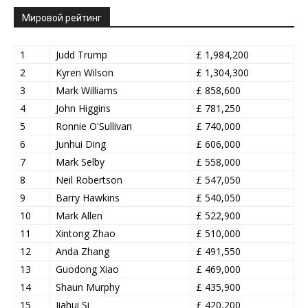
Мировой рейтинг
1
Judd Trump
£ 1,984,200
2
Kyren Wilson
£ 1,304,300
3
Mark Williams
£ 858,600
4
John Higgins
£ 781,250
5
Ronnie O'Sullivan
£ 740,000
6
Junhui Ding
£ 606,000
7
Mark Selby
£ 558,000
8
Neil Robertson
£ 547,050
9
Barry Hawkins
£ 540,050
10
Mark Allen
£ 522,900
11
Xintong Zhao
£ 510,000
12
Anda Zhang
£ 491,550
13
Guodong Xiao
£ 469,000
14
Shaun Murphy
£ 435,900
15
Jiahui Si
£ 420,200