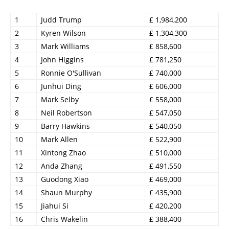
1
Judd Trump
£ 1,984,200
2
Kyren Wilson
£ 1,304,300
3
Mark Williams
£ 858,600
4
John Higgins
£ 781,250
5
Ronnie O'Sullivan
£ 740,000
6
Junhui Ding
£ 606,000
7
Mark Selby
£ 558,000
8
Neil Robertson
£ 547,050
9
Barry Hawkins
£ 540,050
10
Mark Allen
£ 522,900
11
Xintong Zhao
£ 510,000
12
Anda Zhang
£ 491,550
13
Guodong Xiao
£ 469,000
14
Shaun Murphy
£ 435,900
15
Jiahui Si
£ 420,200
16
Chris Wakelin
£ 388,400