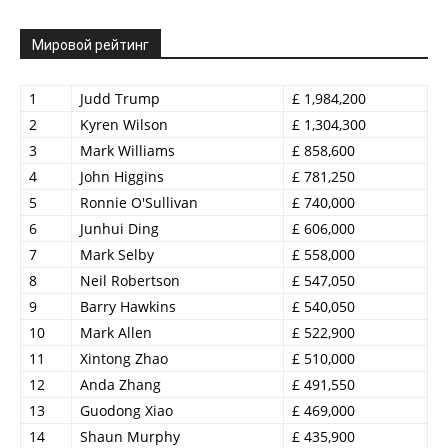
Мировой рейтинг
1
Judd Trump
£ 1,984,200
2
Kyren Wilson
£ 1,304,300
3
Mark Williams
£ 858,600
4
John Higgins
£ 781,250
5
Ronnie O'Sullivan
£ 740,000
6
Junhui Ding
£ 606,000
7
Mark Selby
£ 558,000
8
Neil Robertson
£ 547,050
9
Barry Hawkins
£ 540,050
10
Mark Allen
£ 522,900
11
Xintong Zhao
£ 510,000
12
Anda Zhang
£ 491,550
13
Guodong Xiao
£ 469,000
14
Shaun Murphy
£ 435,900