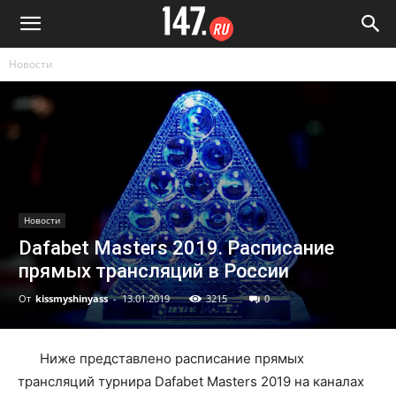
Новости
Новости
Dafabet Masters 2019. Расписание
прямых трансляций в России
От
kissmyshinyass
-
13.01.2019
3215
0
Ниже представлено расписание прямых
трансляций турнира Dafabet Masters 2019 на каналах