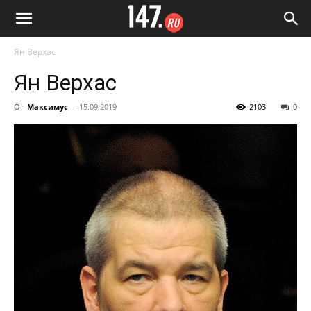
Ян Верхас
Ян Верхас
От
Максимус
-
15.09.2019
2103
0