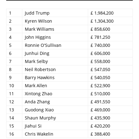
1
Judd Trump
£ 1,984,200
2
Kyren Wilson
£ 1,304,300
3
Mark Williams
£ 858,600
4
John Higgins
£ 781,250
5
Ronnie O'Sullivan
£ 740,000
6
Junhui Ding
£ 606,000
7
Mark Selby
£ 558,000
8
Neil Robertson
£ 547,050
9
Barry Hawkins
£ 540,050
10
Mark Allen
£ 522,900
11
Xintong Zhao
£ 510,000
12
Anda Zhang
£ 491,550
13
Guodong Xiao
£ 469,000
14
Shaun Murphy
£ 435,900
15
Jiahui Si
£ 420,200
16
Chris Wakelin
£ 388,400