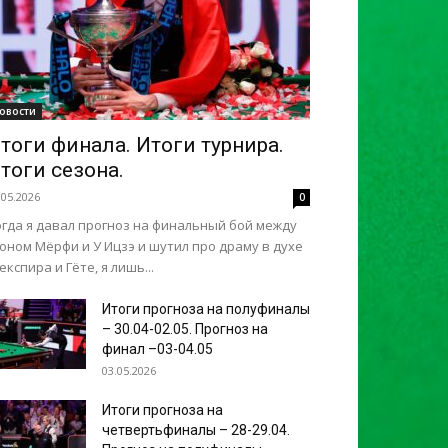
овости
тоги финала. Итоги турнира.
тоги сезона.
.05.2026
0
огда я давал прогноз на финальный бой между
оном Мёрфи и У Ицзэ и шутил про драму в духе
кспира и Гёте, я лишь...
Итоги прогноза на полуфиналы
– 30.04-02.05. Прогноз на
финал –03-04.05
03.05.2026
Итоги прогноза на
четвертьфиналы – 28-29.04.