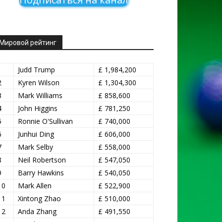
Мировой рейтинг
1
Judd Trump
£ 1,984,200
2
Kyren Wilson
£ 1,304,300
3
Mark Williams
£ 858,600
4
John Higgins
£ 781,250
5
Ronnie O'Sullivan
£ 740,000
6
Junhui Ding
£ 606,000
7
Mark Selby
£ 558,000
8
Neil Robertson
£ 547,050
9
Barry Hawkins
£ 540,050
10
Mark Allen
£ 522,900
11
Xintong Zhao
£ 510,000
12
Anda Zhang
£ 491,550