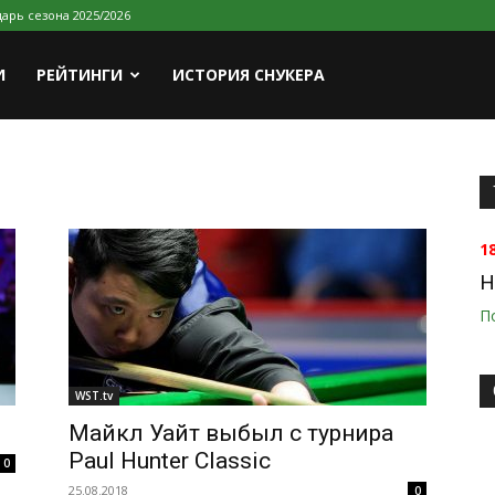
арь сезона 2025/2026
И
РЕЙТИНГИ
ИСТОРИЯ СНУКЕРА
1
H
П
WST.tv
Майкл Уайт выбыл с турнира
Paul Hunter Classic
0
25.08.2018
0