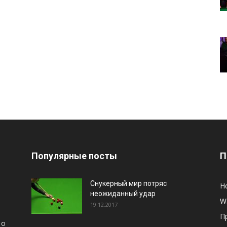
Популярные посты
П
Снукерный мир потряс
Н
неожиданный удар
W
19.12.2017
П
 о