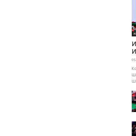
Н
И
И
05
К
Ш
Ше