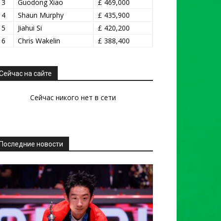
13
Guodong Xiao
£ 469,000
14
Shaun Murphy
£ 435,900
15
Jiahui Si
£ 420,200
16
Chris Wakelin
£ 388,400
Сейчас на сайте
Сейчас никого нет в сети
Последние новости