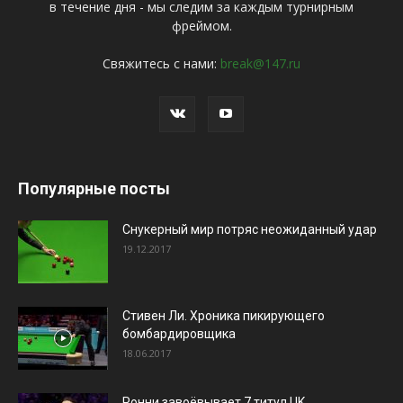
в течение дня - мы следим за каждым турнирным
фреймом.
Свяжитесь с нами:
break@147.ru
Популярные посты
Снукерный мир потряс неожиданный удар
19.12.2017
Стивен Ли. Хроника пикирующего
бомбардировщика
18.06.2017
Ронни завоёвывает 7 титул UK