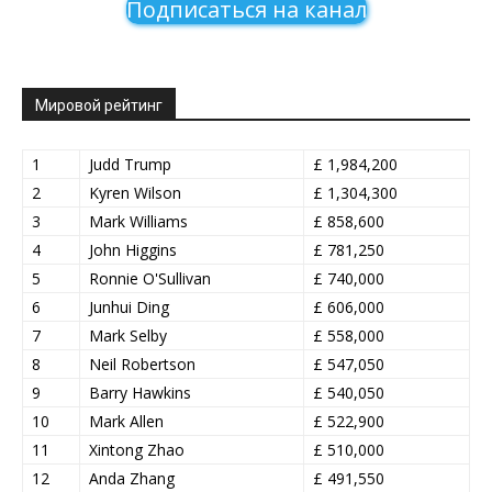
Подписаться на канал
Мировой рейтинг
1
Judd Trump
£ 1,984,200
2
Kyren Wilson
£ 1,304,300
3
Mark Williams
£ 858,600
4
John Higgins
£ 781,250
5
Ronnie O'Sullivan
£ 740,000
6
Junhui Ding
£ 606,000
7
Mark Selby
£ 558,000
8
Neil Robertson
£ 547,050
9
Barry Hawkins
£ 540,050
10
Mark Allen
£ 522,900
11
Xintong Zhao
£ 510,000
12
Anda Zhang
£ 491,550