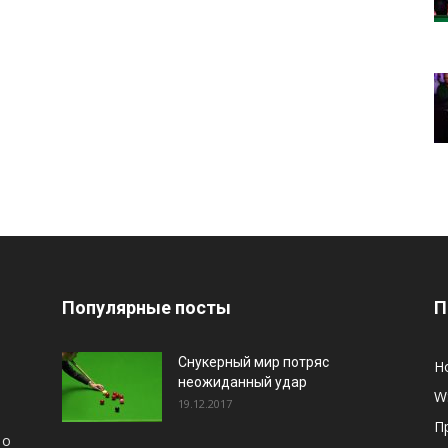
Популярные посты
П
Снукерный мир потряс
Н
неожиданный удар
W
19.12.2017
П
 о