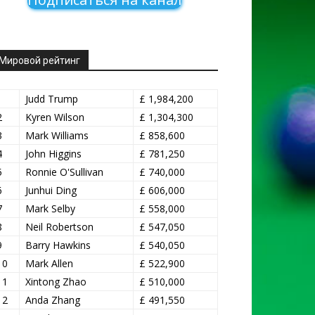
Мировой рейтинг
1
Judd Trump
£ 1,984,200
2
Kyren Wilson
£ 1,304,300
3
Mark Williams
£ 858,600
4
John Higgins
£ 781,250
5
Ronnie O'Sullivan
£ 740,000
6
Junhui Ding
£ 606,000
7
Mark Selby
£ 558,000
8
Neil Robertson
£ 547,050
9
Barry Hawkins
£ 540,050
10
Mark Allen
£ 522,900
11
Xintong Zhao
£ 510,000
12
Anda Zhang
£ 491,550