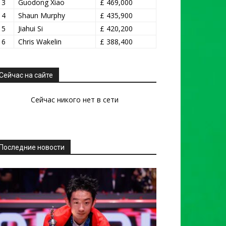
13
Guodong Xiao
£ 469,000
14
Shaun Murphy
£ 435,900
15
Jiahui Si
£ 420,200
16
Chris Wakelin
£ 388,400
Сейчас на сайте
Сейчас никого нет в сети
Последние новости