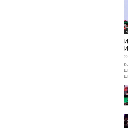
Н
И
И
05
К
Ш
Ше