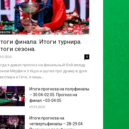
овости
тоги финала. Итоги турнира.
тоги сезона.
.05.2026
0
огда я давал прогноз на финальный бой между
оном Мёрфи и У Ицзэ и шутил про драму в духе
кспира и Гёте, я лишь...
Итоги прогноза на полуфиналы
– 30.04-02.05. Прогноз на
финал –03-04.05
03.05.2026
Итоги прогноза на
четвертьфиналы – 28-29.04.