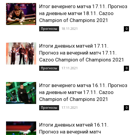
Итог вечернего матча 17.11. Прогноз
на дневные матчи 18.11. Cazoo
Champion of Champions 2021
18.11.2021
Прогнозы
0
Итоги дневных матчей 17.11.
Прогноз на вечерний матч 17.11.
Cazoo Champion of Champions 2021
17.11.2021
Прогнозы
0
Итог вечернего матча 16.11. Прогноз
на дневные матчи 17.11. Cazoo
Champion of Champions 2021
17.11.2021
Прогнозы
0
Итоги дневных матчей 16.11.
Прогноз на вечерний матч