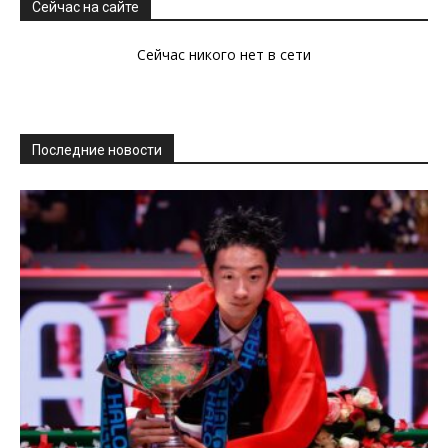
Сейчас на сайте
Сейчас никого нет в сети
Последние новости