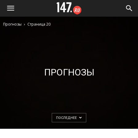
Прогнозы
Страница 20
ПРОГНОЗЫ
ПОСЛЕДНЕЕ