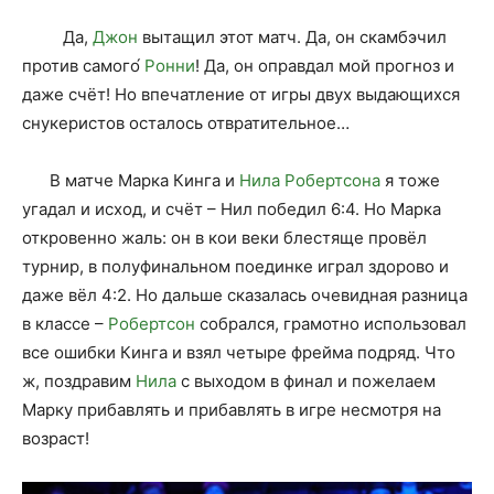
Да,
Джон
вытащил этот матч. Да, он скамбэчил
против самого́
Ронни
! Да, он оправдал мой прогноз и
даже счёт! Но впечатление от игры двух выдающихся
снукеристов осталось отвратительное…
В матче Марка Кинга и
Нила Робертсона
я тоже
угадал и исход, и счёт – Нил победил 6:4. Но Марка
откровенно жаль: он в кои веки блестяще провёл
турнир, в полуфинальном поединке играл здорово и
даже вёл 4:2. Но дальше сказалась очевидная разница
в классе –
Робертсон
собрался, грамотно использовал
все ошибки Кинга и взял четыре фрейма подряд. Что
ж, поздравим
Нила
с выходом в финал и пожелаем
Марку прибавлять и прибавлять в игре несмотря на
возраст!