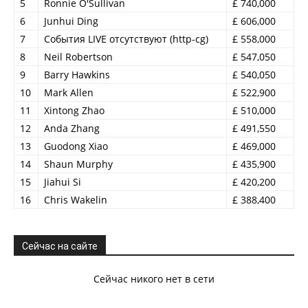
5
Ronnie O'Sullivan
£ 740,000
6
Junhui Ding
£ 606,000
7
События LIVE отсутствуют (http-cg)
£ 558,000
8
Neil Robertson
£ 547,050
9
Barry Hawkins
£ 540,050
10
Mark Allen
£ 522,900
11
Xintong Zhao
£ 510,000
12
Anda Zhang
£ 491,550
13
Guodong Xiao
£ 469,000
14
Shaun Murphy
£ 435,900
15
Jiahui Si
£ 420,200
16
Chris Wakelin
£ 388,400
Сейчас на сайте
Сейчас никого нет в сети