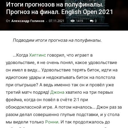
Итоги прогнозов на полуфиналы.
Прогноз на финал. English Open 2021
От
Александр Голиков
-
07.11.2021
1419
0
Подводим итоги прогноза на полуфиналы.
…Когда
Хиггинс
говорил, что играет в
удовольствие, я не очень понял, какое удовольствие
он имел в виду… Удовольствие терять биток, идти на
идиотские удары и недокатывать биток на полстола
при отыгрыше? А ведь именно так он и провёл уже
третий матч подряд!
Джона
хватило на три первых
фрейма, когда он повёл в счёте 2:1 при
обоюдоклассной игре. А потом началось… Джон раз за
разом делал совершенно глупые подставки, и у стола
мы видели только
Ронни
. И так продолжалось до