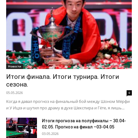
Новости
Итоги финала. Итоги турнира. Итоги
сезона.
05.05.2026
0
Когда я давал прогноз на финальный бой между Шоном Мёрфи
и У Ицзэ и шутил про драму в духе Шекспира и Гёте, я лишь...
Итоги прогноза на полуфиналы – 30.04-
02.05. Прогноз на финал –03-04.05
03.05.2026