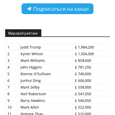
Подписаться на канал
Мировой рейтинг
1
Judd Trump
£ 1,984,200
2
Kyren Wilson
£ 1,304,300
3
Mark Williams
£ 858,600
4
John Higgins
£ 781,250
5
Ronnie O'Sullivan
£ 740,000
6
Junhui Ding
£ 606,000
7
Mark Selby
£ 558,000
8
Neil Robertson
£ 547,050
9
Barry Hawkins
£ 540,050
10
Mark Allen
£ 522,900
11
Xintong Zhao
£ 510,000