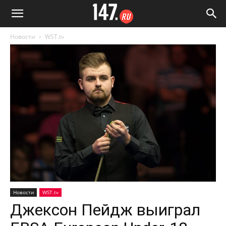
Новости
WST.tv
Новости
WST.tv
Джексон Пейдж выиграл