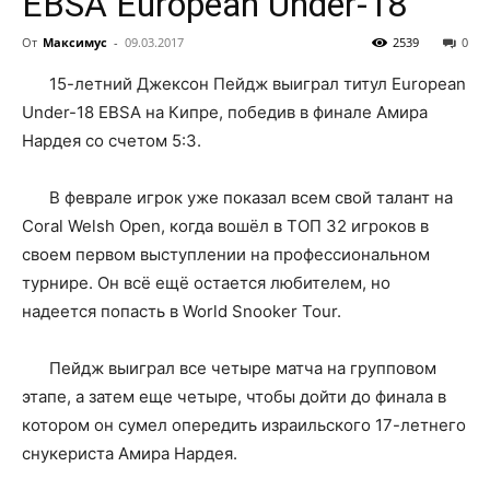
EBSA European Under-18
От
Максимус
-
09.03.2017
2539
0
15-летний Джексон Пейдж выиграл титул European
Under-18 EBSA на Кипре, победив в финале Амира
Нардея со счетом 5:3.
В феврале игрок уже показал всем свой талант на
Coral Welsh Open, когда вошёл в ТОП 32 игроков в
своем первом выступлении на профессиональном
турнире. Он всё ещё остается любителем, но
надеется попасть в World Snooker Tour.
Пейдж выиграл все четыре матча на групповом
этапе, а затем еще четыре, чтобы дойти до финала в
котором он сумел опередить израильского 17-летнего
снукериста Амира Нардея.