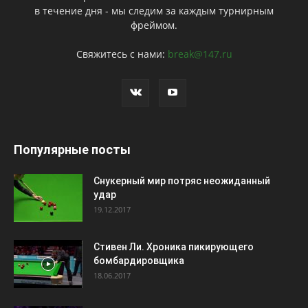
в течение дня - мы следим за каждым турнирным
фреймом.
Свяжитесь с нами:
break@147.ru
Популярные посты
Снукерный мир потряс неожиданный
удар
19.12.2017
Стивен Ли. Хроника пикирующего
бомбардировщика
18.06.2017