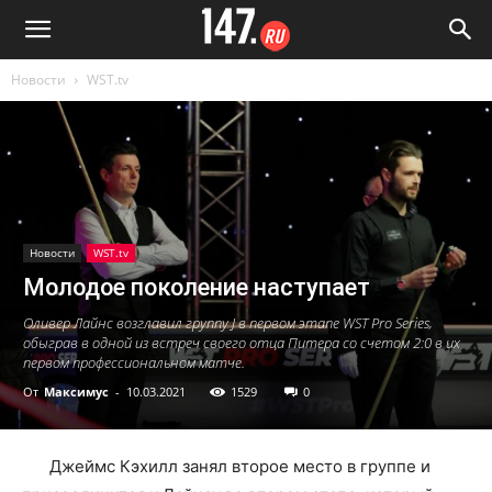
Новости
WST.tv
Новости
WST.tv
Молодое поколение наступает
Оливер Лайнс возглавил группу J в первом этапе WST Pro Series,
обыграв в одной из встреч своего отца Питера со счетом 2:0 в их
первом профессиональном матче.
От
Максимус
-
10.03.2021
1529
0
Джеймс Кэхилл занял второе место в группе и