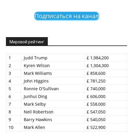
Подписаться на канал
Мировой рейтинг
1
Judd Trump
£ 1,984,200
2
Kyren Wilson
£ 1,304,300
3
Mark Williams
£ 858,600
4
John Higgins
£ 781,250
5
Ronnie O'Sullivan
£ 740,000
6
Junhui Ding
£ 606,000
7
Mark Selby
£ 558,000
8
Neil Robertson
£ 547,050
9
Barry Hawkins
£ 540,050
10
Mark Allen
£ 522,900