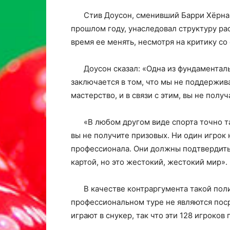
Стив Доусон, сменивший Барри Хёрна 
прошлом году, унаследовал структуру р
время ее менять, несмотря на критику со
Доусон сказал: «Одна из фундаментал
заключается в том, что мы не поддержи
мастерство, и в связи с этим, вы не полу
«В любом другом виде спорта точно та
вы не получите призовых. Ни один игрок 
профессионала. Они должны подтвердить
картой, но это жестокий, жестокий мир».
В качестве контраргумента такой поли
профессиональном туре не являются пос
играют в снукер, так что эти 128 игроко