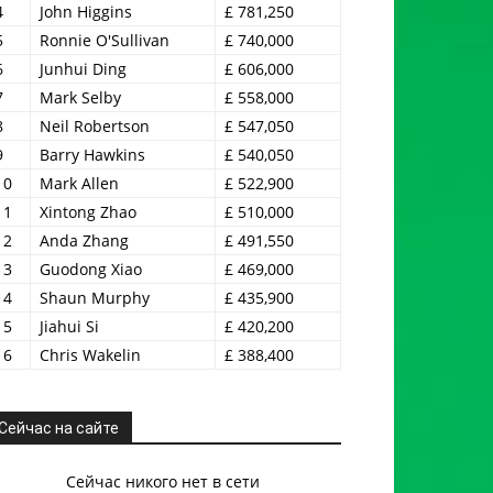
4
John Higgins
£ 781,250
5
Ronnie O'Sullivan
£ 740,000
6
Junhui Ding
£ 606,000
7
Mark Selby
£ 558,000
8
Neil Robertson
£ 547,050
9
Barry Hawkins
£ 540,050
10
Mark Allen
£ 522,900
11
Xintong Zhao
£ 510,000
12
Anda Zhang
£ 491,550
13
Guodong Xiao
£ 469,000
14
Shaun Murphy
£ 435,900
15
Jiahui Si
£ 420,200
16
Chris Wakelin
£ 388,400
Сейчас на сайте
Сейчас никого нет в сети