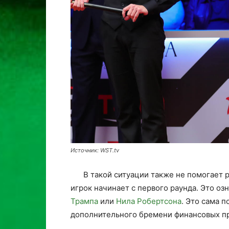
Источник: WST.tv
В такой ситуации также не помогает 
игрок начинает с первого раунда. Это оз
Трампа
или
Нила Робертсона
. Это сама п
дополнительного бремени финансовых п