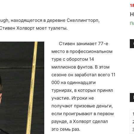
1
H
ough, находящегося в деревне Скеллингторп,
П
 Стивен Холворт моет туалеты.
Стивен занимает 77-е
место в профессиональном
туре с оборотом 14
миллионов фунтов. В этом
сезоне он заработал всего 11
000 на одиннадцати
турнирах, в которых принял
участие. Игроки не
получают призовые деньги,
если проигрывают в первом
раунде, а Холворт сделал
это семь раз.