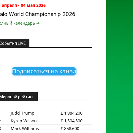
8 апреля - 04 мая 2026
alo World Championship 2026
олный календарь ➔
События LIVE
Подписаться на канал
Мировой рейтинг
1
Judd Trump
£ 1,984,200
2
Kyren Wilson
£ 1,304,300
3
Mark Williams
£ 858,600