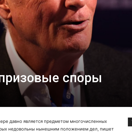
призовые споры
кере давно является предметом многочисленных
торых недовольны нынешним положением дел, пишет