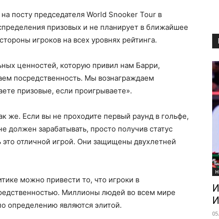
на посту председателя World Snooker Tour в
аспределения призовых и не планирует в ближайшее
 стороны игроков на всех уровнях рейтинга.
ьных ценностей, которую привил нам Барри,
ваем посредственность. Мы вознаграждаем
чаете призовые, если проигрываете».
к же. Если вы не проходите первый раунд в гольфе,
не должен зарабатывать, просто получив статус
 это отличной игрой. Они защищены двухлетней
Н
тике можно привести то, что игроки в
И
редственностью. Миллионы людей во всем мире
И
в по определению являются элитой.
05