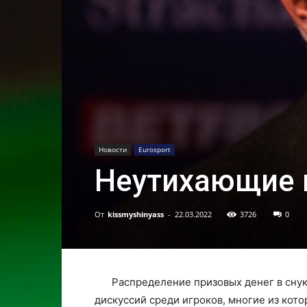
Новости
Eurosport
Неутихающие 
От
kissmyshinyass
-
22.03.2022
3726
0
Распределение призовых денег в сну
дискуссий среди игроков, многие из ко