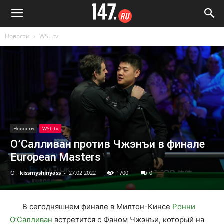
Новости
WST.tv
Новости
WST.tv
О’Салливан против Чжэнъи в финале
European Masters
От
kissmyshinyass
-
27.02.2022
1700
0
В сегодняшнем финале в Милтон-Кинсе
Ронни
О’Салливан
встретится с Фаном Чжэнъи, который на