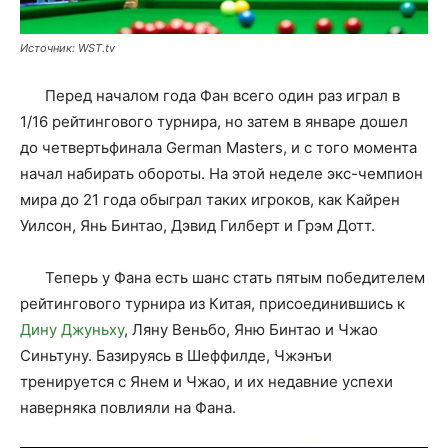
Источник: WST.tv
Перед началом года Фан всего один раз играл в
1/16 рейтингового турнира, но затем в январе дошел
до четвертьфинала German Masters, и с того момента
начал набирать обороты. На этой неделе экс-чемпион
мира до 21 года обыграл таких игроков, как Кайрен
Уилсон, Янь Бинтао, Дэвид Гилберт и Грэм Дотт.
Теперь у Фана есть шанс стать пятым победителем
рейтингового турнира из Китая, присоединившись к
Дину Джуньху
, Ляну Веньбо, Яню Бинтао и Чжао
Синьтуну. Базируясь в Шеффилде, Чжэнъи
тренируется с Янем и Чжао, и их недавние успехи
наверняка повлияли на Фана.