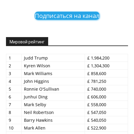
Подписаться на канал
Мировой рейтинг
1
Judd Trump
£ 1,984,200
2
Kyren Wilson
£ 1,304,300
3
Mark Williams
£ 858,600
4
John Higgins
£ 781,250
5
Ronnie O'Sullivan
£ 740,000
6
Junhui Ding
£ 606,000
7
Mark Selby
£ 558,000
8
Neil Robertson
£ 547,050
9
Barry Hawkins
£ 540,050
10
Mark Allen
£ 522,900