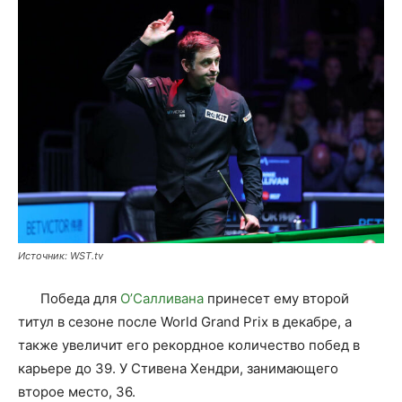
Источник: WST.tv
Победа для
О’Салливана
принесет ему второй
титул в сезоне после World Grand Prix в декабре, а
также увеличит его рекордное количество побед в
карьере до 39. У Стивена Хендри, занимающего
второе место, 36.