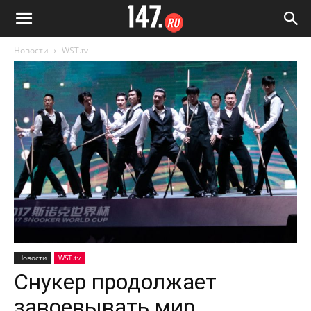
Новости
WST.tv
Новости
WST.tv
Снукер продолжает
завоевывать мир