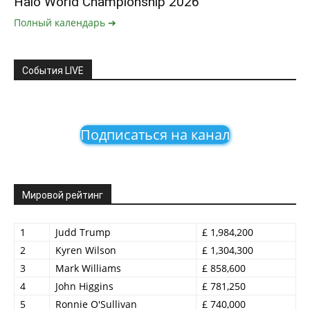
Halo World Championship 2026
Полный календарь ➔
События LIVE
Подписаться на канал
Мировой рейтинг
1
Judd Trump
£ 1,984,200
2
Kyren Wilson
£ 1,304,300
3
Mark Williams
£ 858,600
4
John Higgins
£ 781,250
5
Ronnie O'Sullivan
£ 740,000