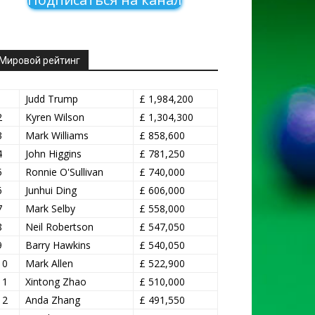
Мировой рейтинг
1
Judd Trump
£ 1,984,200
2
Kyren Wilson
£ 1,304,300
3
Mark Williams
£ 858,600
4
John Higgins
£ 781,250
5
Ronnie O'Sullivan
£ 740,000
6
Junhui Ding
£ 606,000
7
Mark Selby
£ 558,000
8
Neil Robertson
£ 547,050
9
Barry Hawkins
£ 540,050
10
Mark Allen
£ 522,900
11
Xintong Zhao
£ 510,000
12
Anda Zhang
£ 491,550