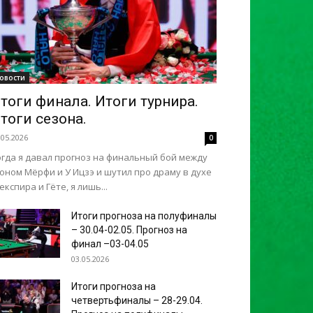
овости
тоги финала. Итоги турнира.
тоги сезона.
.05.2026
0
огда я давал прогноз на финальный бой между
оном Мёрфи и У Ицзэ и шутил про драму в духе
кспира и Гёте, я лишь...
Итоги прогноза на полуфиналы
– 30.04-02.05. Прогноз на
финал –03-04.05
03.05.2026
Итоги прогноза на
четвертьфиналы – 28-29.04.