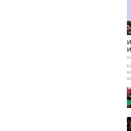
Н
И
И
05
К
Ш
Ше