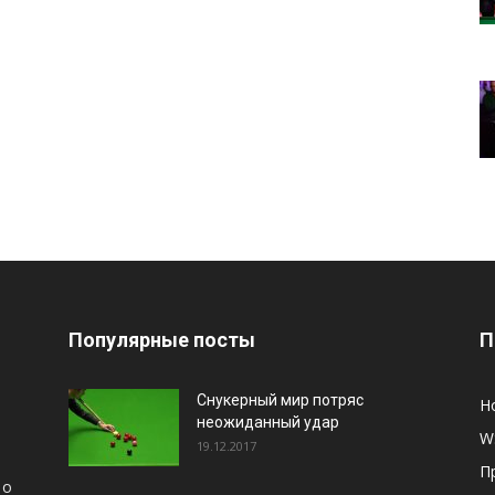
Популярные посты
П
Снукерный мир потряс
Н
неожиданный удар
W
19.12.2017
П
 о