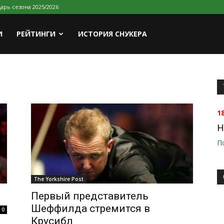
арь сезона 2025/2026
И
РЕЙТИНГИ
ИСТОРИЯ СНУКЕРА
1
H
П
The Yorkshire Post
Первый представитель
Шеффилда стремится в
0
Крусибл