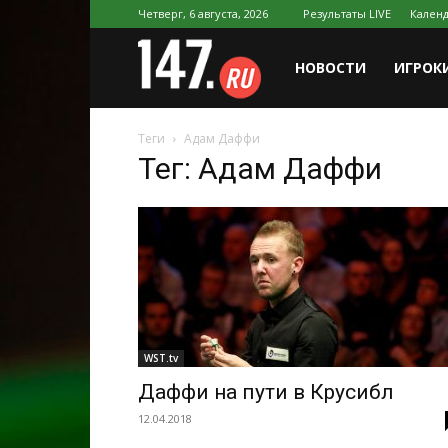
Четверг, 6 августа, 2026
Результаты LIVE
Календ
147.ru
НОВОСТИ
ИГРОК
Теги
Адам Даффи
Тег: Адам Даффи
WST.tv
Даффи на пути в Крусибл
12.04.2018