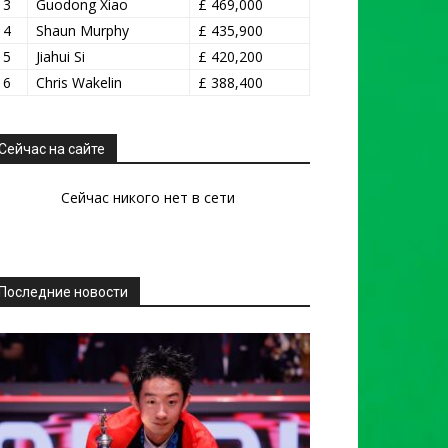
13
Guodong Xiao
£ 469,000
14
Shaun Murphy
£ 435,900
15
Jiahui Si
£ 420,200
16
Chris Wakelin
£ 388,400
Сейчас на сайте
Сейчас никого нет в сети
Последние новости