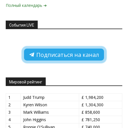
Полный календарь ➔
События LIVE
Подписаться на канал
Мировой рейтинг
1
Judd Trump
£ 1,984,200
2
Kyren Wilson
£ 1,304,300
3
Mark Williams
£ 858,600
4
John Higgins
£ 781,250
5
Ronnie O'Sullivan
£ 740,000