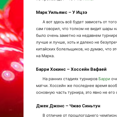
Марк Уильямс – У Ицзэ
А вот здесь всё будет зависеть от то
сам говорил, что толком не видит шары н
было очень заметно на недавнем турнире
лучше и лучше, хоть и далеко не безупре
китайских болельщиков, но думаю, что эт
на Марка.
Барри Хокинс – Хоссейн Вафаей
На ранних стадиях турниров
Барри
оче
матчи. Хоссейн же последнее время вооб
основную часть турнира, это явно не его 
Джек Джонс – Чжао Синьтун
В отличие от прошлогоднего чемпиона