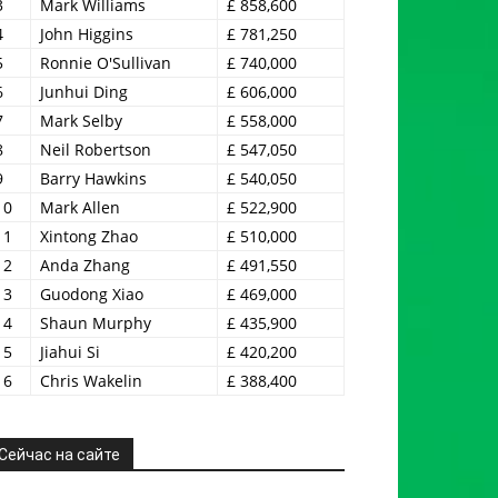
3
Mark Williams
£ 858,600
4
John Higgins
£ 781,250
5
Ronnie O'Sullivan
£ 740,000
6
Junhui Ding
£ 606,000
7
Mark Selby
£ 558,000
8
Neil Robertson
£ 547,050
9
Barry Hawkins
£ 540,050
10
Mark Allen
£ 522,900
11
Xintong Zhao
£ 510,000
12
Anda Zhang
£ 491,550
13
Guodong Xiao
£ 469,000
14
Shaun Murphy
£ 435,900
15
Jiahui Si
£ 420,200
16
Chris Wakelin
£ 388,400
Сейчас на сайте