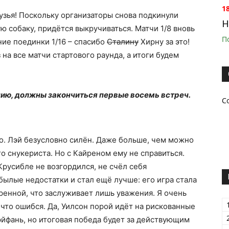
1
узья! Поскольку организаторы снова подкинули
H
 собаку, придётся выкручиваться. Матчи 1/8 вновь
П
ние поединки 1/16 – спасибо
Сталину
Хирну за это!
на все матчи стартового раунда, а итоги будем
нию, должны закончиться первые восемь встреч.
С
но. Лэй безусловно силён. Даже больше, чем можно
 снукериста. Но с Кайреном ему не справиться.
русибле не возгордился, не счёл себя
былые недостатки и стал ещё лучше: его игра стала
енной, что заслуживает лишь уважения. Я очень
, что ошибся. Да, Уилсон порой идёт на рискованные
йфань, но итоговая победа будет за действующим