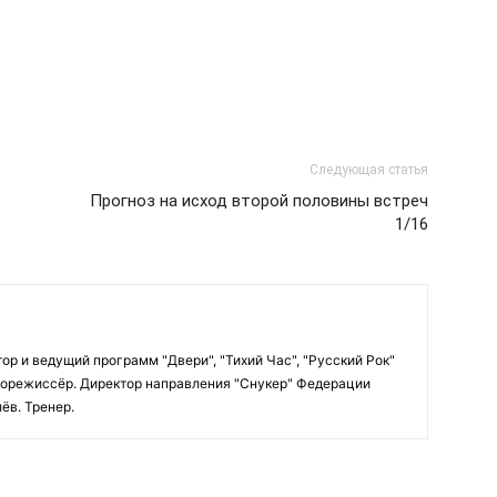
Следующая статья
Прогноз на исход второй половины встреч
1/16
ор и ведущий программ "Двери", "Тихий Час", "Русский Рок"
вукорежиссёр. Директор направления "Снукер" Федерации
ёв. Тренер.