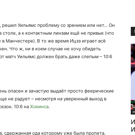
го, решил Уильямс проблему со зрением или нет… Он
а столе, а к контактным линзам ещё не привык (что
 в Манчестере). В то же время Ицзэ играет всё
чен. Что ж, ни в коем случае не хочу обидеть
от матч Уильямс должен брать даже слепым – 10:6
нь опасен и зачастую выдаёт просто феерические
ще не радует – несмотря на уверенный выход в
сезон. 10:6 на
Хокинса
.
Н
И
И
, сдержанная ода которому уже была пропета,