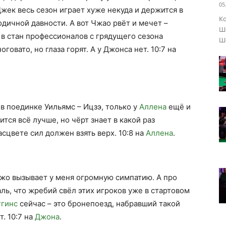
05
жек весь сезон играет хуже некуда и держится в
Ко
одичной давности. А вот Чжао рвёт и мечет –
Шо
 и в стан профессионалов с грядущего сезона
Ше
овато, но глаза горят. А у Джонса нет. 10:7 на
 в поединке Уильямс – Ицзэ, только у
Аллена
ещё и
тся всё лучше, но чёрт знает в какой раз
цвете сил должен взять верх. 10:8 на
Аллена
.
Джо вызывает у меня огромную симпатию. А про
ль, что жребий свёл этих игроков уже в стартовом
ггинс
сейчас – это бронепоезд, набравший такой
т. 10:7 на
Джона
.