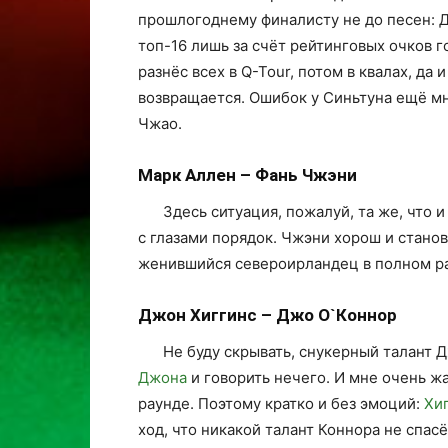
прошлогоднему финалисту не до песен: Д
топ-16 лишь за счёт рейтинговых очков г
разнёс всех в Q-Tour, потом в квалах, да
возвращается. Ошибок у Синьтуна ещё мног
Чжао.
Марк Аллен – Фань Чжэни
Здесь ситуация, пожалуй, та же, что и
с глазами порядок. Чжэни хорош и станови
женившийся североирландец в полном рас
Джон Хиггинс – Джо О`Коннор
Не буду скрывать, снукерный талант 
Джона
и говорить нечего. И мне очень жа
раунде. Поэтому кратко и без эмоций:
Хи
ход, что никакой талант Коннора не спасё