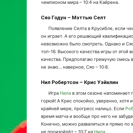
чемпионом мира – 10:4 на Кайрена.
Сяо Годун – Мэттью Селт
Появление Селта в Крусибле, если че
он играет. А его решающий квалификаци
невозможно было смотреть. Однако и Сяо
топ-16. Высокого качества игры от этой 
качества. Предполагаю гремучую смесь в
не знаю… наверное, Сяо – 10:8.
Нил Робертсон – Крис Уэйклин
Игра
Нила
в этом сезоне напоминает 
горюй! А Крис спокойно, уверенно, хотя 
крайней мере, прогресс налицо. Если
Ро
время матча и вообще про него не забуде
Конечно, можно развалиться и прямо по х
не произойдёт – 10:7 на
Нила
.