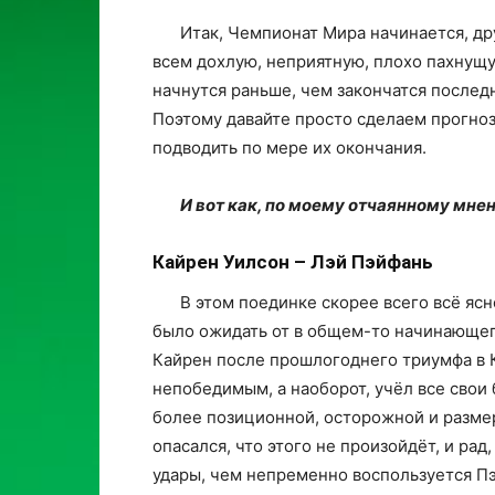
Итак, Чемпионат Мира начинается, др
всем дохлую, неприятную, плохо пахнущую
начнутся раньше, чем закончатся послед
Поэтому давайте просто сделаем прогноз 
подводить по мере их окончания.
И вот как, по моему отчаянному мне
Кайрен Уилсон – Лэй Пэйфань
В этом поединке скорее всего всё яс
было ожидать от в общем-то начинающего
Кайрен после прошлогоднего триумфа в К
непобедимым, а наоборот, учёл все свои 
более позиционной, осторожной и размер
опасался, что этого не произойдёт, и рад
удары, чем непременно воспользуется Пэ