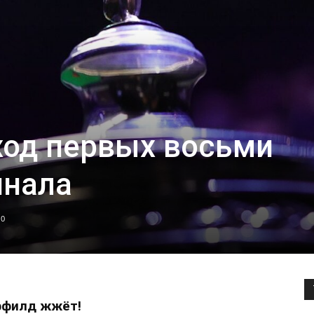
ход первых восьми
инала
0
филд жжёт!