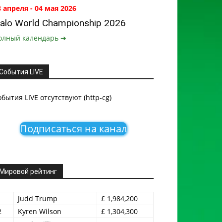
8 апреля - 04 мая 2026
alo World Championship 2026
олный календарь ➔
События LIVE
обытия LIVE отсутствуют (http-cg)
Подписаться на канал
Мировой рейтинг
1
Judd Trump
£ 1,984,200
2
Kyren Wilson
£ 1,304,300