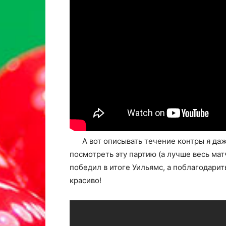
А вот описывать течение контры я даж
посмотреть эту партию (а лучше весь матч
победил в итоге Уильямс, а поблагодарит
красиво!