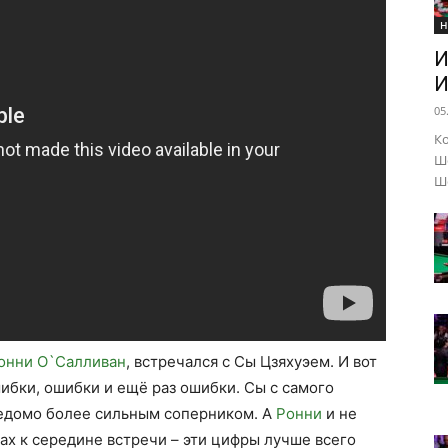
Н
И
И
05
Ко
Шо
Ше
онни О`Салливан
, встречался с Сы Цзяхуэем. И вот
шибки, ошибки и ещё раз ошибки. Сы с самого
ведомо более сильным соперником. А
Ронни
и не
ах к середине встречи – эти цифры лучше всего