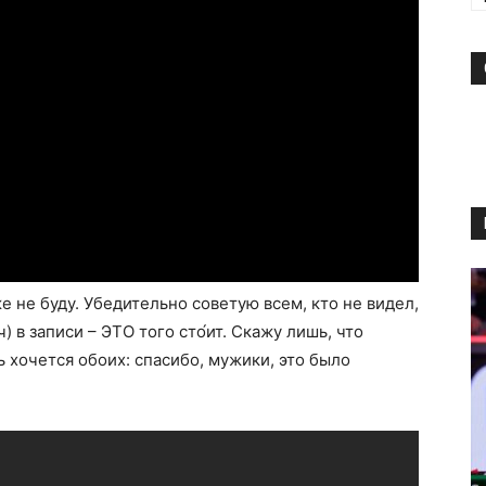
е не буду. Убедительно советую всем, кто не видел,
) в записи – ЭТО того сто́ит. Скажу лишь, что
ь хочется обоих: спасибо, мужики, это было