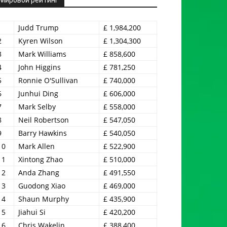
1
Judd Trump
£ 1,984,200
2
Kyren Wilson
£ 1,304,300
3
Mark Williams
£ 858,600
4
John Higgins
£ 781,250
5
Ronnie O'Sullivan
£ 740,000
6
Junhui Ding
£ 606,000
7
Mark Selby
£ 558,000
8
Neil Robertson
£ 547,050
9
Barry Hawkins
£ 540,050
10
Mark Allen
£ 522,900
11
Xintong Zhao
£ 510,000
12
Anda Zhang
£ 491,550
13
Guodong Xiao
£ 469,000
14
Shaun Murphy
£ 435,900
15
Jiahui Si
£ 420,200
16
Chris Wakelin
£ 388,400