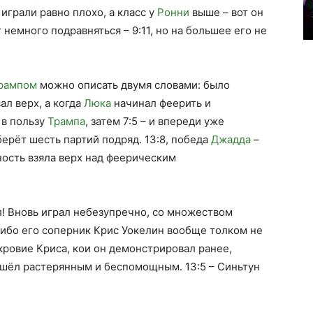
играли равно плохо, а класс у
Ронни
выше – вот он
 немного подравняться – 9:11, но на большее его не
рампом
можно описать двумя словами: было
л верх, а когда
Люка
начинал феерить и
 в пользу
Трампа
, затем 7:5 – и впереди уже
ерёт шесть партий подряд. 13:8, победа
Джадда
–
ность взяла верх над феерическим
ал! Вновь играл небезупречно, со множеством
 ибо его соперник Крис Уокелин вообще толком не
кровие Криса, кои он демонстрировал ранее,
ошёл растерянным и беспомощным. 13:5 – Синьтун