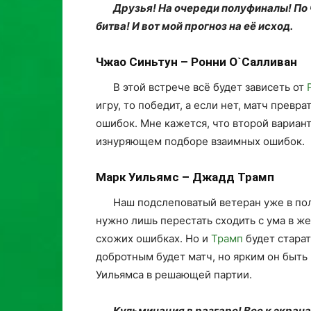
Друзья! На очереди полуфиналы! По
битва! И вот мой прогноз на её исход.
Чжао Синьтун – Ронни О`Салливан
В этой встрече всё будет зависеть от
игру, то победит, а если нет, матч прев
ошибок. Мне кажется, что второй вариант
изнуряющем подборе взаимных ошибок.
Марк Уильямс – Джадд Трамп
Наш подслеповатый ветеран уже в пол
нужно лишь перестать сходить с ума в ж
схожих ошибках. Но и
Трамп
будет старат
добротным будет матч, но ярким он быть
Уильямса в решающей партии.
Кульминация в разгаре! Все к экран