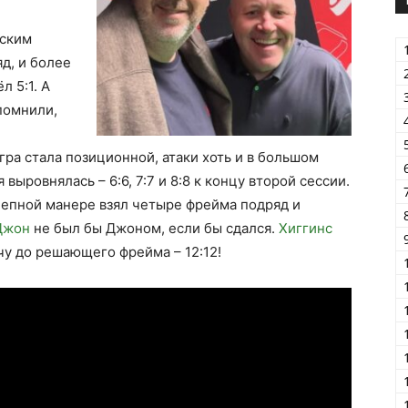
тским
яд, и более
л 5:1. А
помнили,
ра стала позиционной, атаки хоть и в большом
 выровнялась – 6:6, 7:7 и 8:8 к концу второй сессии.
лепной манере взял четыре фрейма подряд и
Джон
не был бы Джоном, если бы сдался.
Хиггинс
чу до решающего фрейма – 12:12!