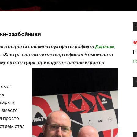
ки-разбойники
1
л в соцсетях совместную фотографию с
Джоном
H
: «Завтра состоится четвертьфинал Чемпионата
П
идел этот цирк, приходите – слепой играет с
е смог
нь
 шары у
а вместо
я просто
астием стал