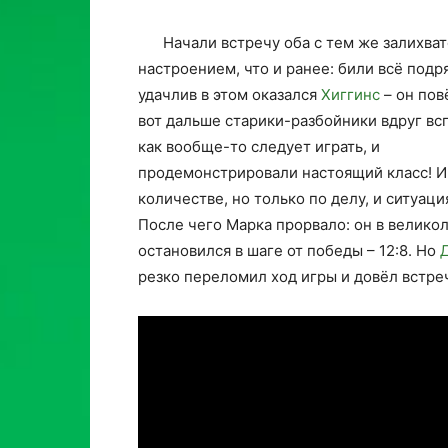
Начали встречу оба с тем же залихва
настроением, что и ранее: били всё подр
удачлив в этом оказался
Хиггинс
– он повё
вот дальше старики-разбойники вдруг вс
как вообще-то следует играть, и
продемонстрировали настоящий класс! Иг
количестве, но только по делу, и ситуация
После чего Марка прорвало: он в велико
остановился в шаге от победы – 12:8. Но
резко переломил ход игры и довёл встре