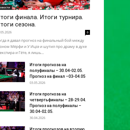
овости
тоги финала. Итоги турнира.
тоги сезона.
.05.2026
0
гда я давал прогноз на финальный бой между
ном Мёрфи и У Ицзэ и шутил про драму в духе
кспира и Гёте, я лишь...
Итоги прогноза на
полуфиналы – 30.04-02.05.
Прогноз на финал –03-04.05
03.05.2026
Итоги прогноза на
четвертьфиналы – 28-29.04.
Прогноз на полуфиналы –
30.04-02.05.
30.04.2026
Итоги прогнозов на вторую