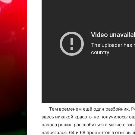
Тем временем ещё один разбойник,
Р
здесь никакой красоты не получилось: о
начала решил расслабиться в матче с за
напрягался. 64 и 68 процентов в отыгрыш