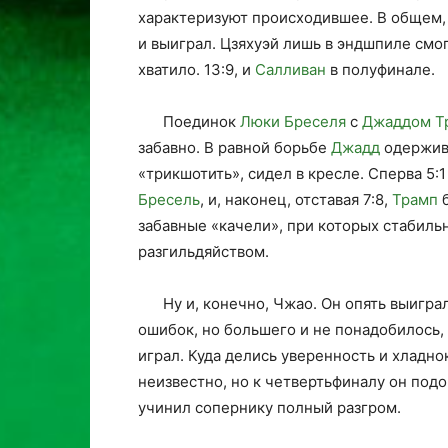
характеризуют происходившее. В общем, 
и выиграл. Цзяхуэй лишь в эндшпиле смог
хватило. 13:9, и
Салливан
в полуфинале.
Поединок
Люки Бреселя
с
Джаддом Т
забавно. В равной борьбе
Джадд
одержива
«трикшотить», сидел в кресле. Сперва 5:1
Бресель
, и, наконец, отставая 7:8,
Трамп
б
забавные «качели», при которых стабиль
разгильдяйством.
Ну и, конечно, Чжао. Он опять выигр
ошибок, но большего и не понадобилось,
играл. Куда делись уверенность и хладно
неизвестно, но к четвертьфиналу он под
учинил сопернику полный разгром.