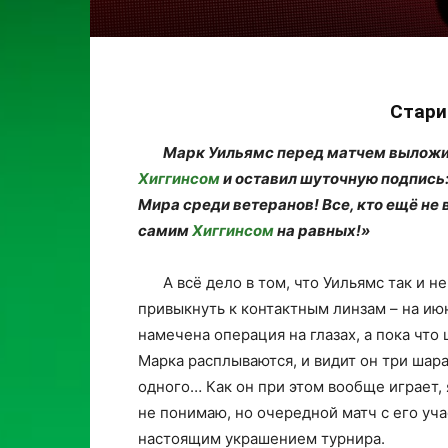
Стари
Марк Уильямс перед матчем выложи
Хиггинсом
и оставил шуточную подпись
Мира среди ветеранов! Все, кто ещё не в
самим
Хиггинсом
на равных!»
А всё дело в том, что Уильямс так и н
привыкнуть к контактным линзам – на ию
намечена операция на глазах, а пока что
Марка расплываются, и видит он три шар
одного… Как он при этом вообще играет, 
не понимаю, но очередной матч с его уч
настоящим украшением турнира.