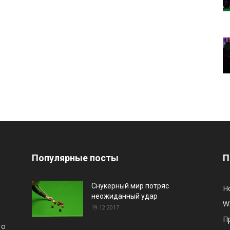
Популярные посты
П
Снукерный мир потряс
Н
неожиданный удар
W
19.12.2017
П
 о