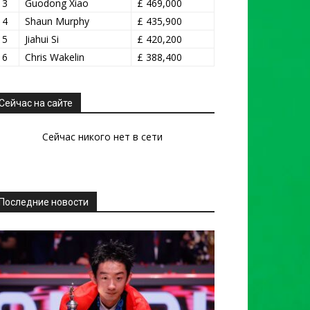
13
Guodong Xiao
£ 469,000
14
Shaun Murphy
£ 435,900
15
Jiahui Si
£ 420,200
16
Chris Wakelin
£ 388,400
Сейчас на сайте
Сейчас никого нет в сети
Последние новости