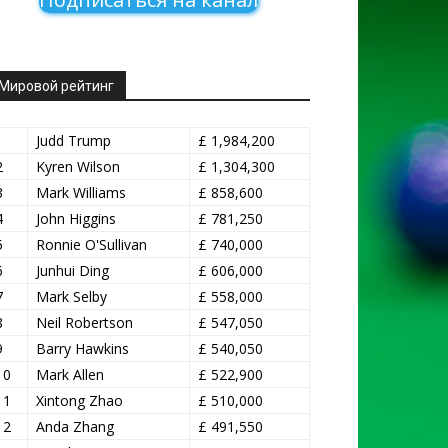
Мировой рейтинг
1
Judd Trump
£ 1,984,200
2
Kyren Wilson
£ 1,304,300
3
Mark Williams
£ 858,600
4
John Higgins
£ 781,250
5
Ronnie O'Sullivan
£ 740,000
6
Junhui Ding
£ 606,000
7
Mark Selby
£ 558,000
8
Neil Robertson
£ 547,050
9
Barry Hawkins
£ 540,050
10
Mark Allen
£ 522,900
11
Xintong Zhao
£ 510,000
12
Anda Zhang
£ 491,550