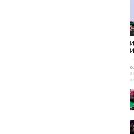
Н
И
И
05
К
Ш
Ше