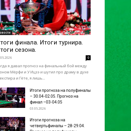
овости
тоги финала. Итоги турнира.
тоги сезона.
.05.2026
0
огда я давал прогноз на финальный бой между
оном Мёрфи и У Ицзэ и шутил про драму в духе
кспира и Гёте, я лишь...
Итоги прогноза на полуфиналы
– 30.04-02.05. Прогноз на
финал –03-04.05
03.05.2026
Итоги прогноза на
четвертьфиналы – 28-29.04.