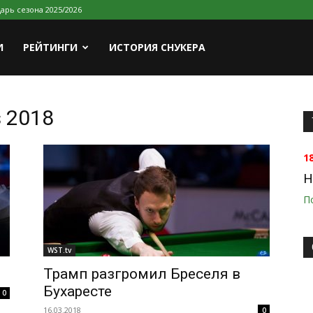
арь сезона 2025/2026
И
РЕЙТИНГИ
ИСТОРИЯ СНУКЕРА
s 2018
1
H
П
WST.tv
Трамп разгромил Бреселя в
Бухаресте
0
16.03.2018
0