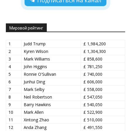
Подписаться на канал
Мировой рейтинг
1
Judd Trump
£ 1,984,200
2
Kyren Wilson
£ 1,304,300
3
Mark Williams
£ 858,600
4
John Higgins
£ 781,250
5
Ronnie O'Sullivan
£ 740,000
6
Junhui Ding
£ 606,000
7
Mark Selby
£ 558,000
8
Neil Robertson
£ 547,050
9
Barry Hawkins
£ 540,050
10
Mark Allen
£ 522,900
11
Xintong Zhao
£ 510,000
12
Anda Zhang
£ 491,550