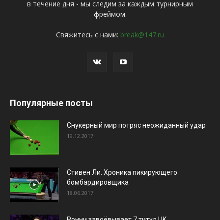
в течение дня - мы следим за каждым турнирным
фреймом.
Свяжитесь с нами:
break@147.ru
Популярные посты
Снукерный мир потряс неожиданный удар
19.12.2017
Стивен Ли. Хроника пикирующего
бомбардировщика
18.06.2017
Ронни завоёвывает 7 титул UK