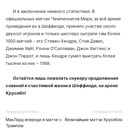
И в заключение немного статистики. В
официальных матчах Чемпионатов Мира, за всё время
проведения их в Шеффилде, приняло участие около
двухсот игроков и только шестеро сыграли там более
1000 матчей – это Стивен Хендри, Стив Дэвис,
Джимми Уайт, Ронни О’Салливан, Джон Хиггинс и
Джон Пэррот, и лишь Хендри сумел выиграть более
тысячи из них – 1068.
Остаётся лишь пожелать снукеру продолжения
славной и счастливой жизни в Шеффилде, на арене
Крусибл!
Предыдущая статья
Следующая статья
МакЛауд впереди в матче с
Величайшие матчи Крусибла
Трампом