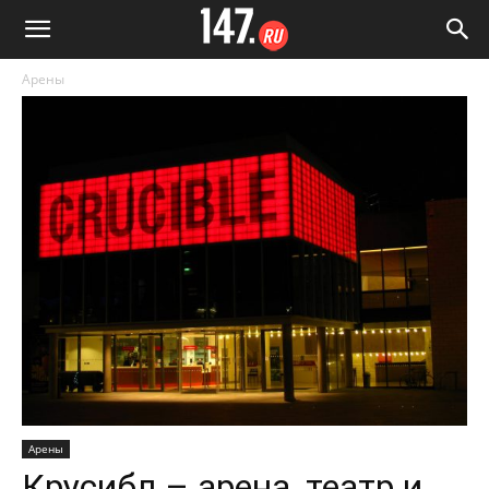
Арены
Арены
Крусибл – арена, театр и