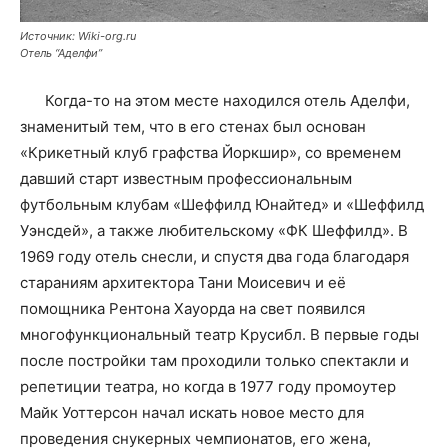
Источник: Wiki-org.ru
Отель “Аделфи”
Когда-то на этом месте находился отель Аделфи,
знаменитый тем, что в его стенах был основан
«Крикетный клуб графства Йоркшир», со временем
давший старт известным профессиональным
футбольным клубам «Шеффилд Юнайтед» и «Шеффилд
Уэнсдей», а также любительскому «ФК Шеффилд». В
1969 году отель снесли, и спустя два года благодаря
стараниям архитектора Тани Моисевич и её
помощника Рентона Хауорда на свет появился
многофункциональный театр Крусибл. В первые годы
после постройки там проходили только спектакли и
репетиции театра, но когда в 1977 году промоутер
Майк Уоттерсон начал искать новое место для
проведения снукерных чемпионатов, его жена,