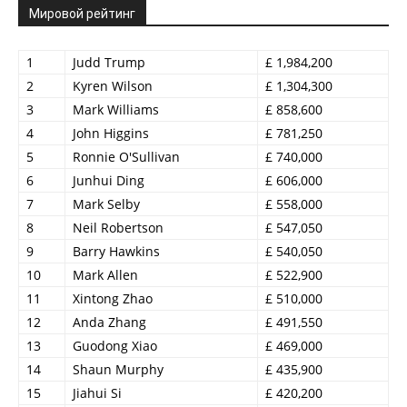
Мировой рейтинг
1
Judd Trump
£ 1,984,200
2
Kyren Wilson
£ 1,304,300
3
Mark Williams
£ 858,600
4
John Higgins
£ 781,250
5
Ronnie O'Sullivan
£ 740,000
6
Junhui Ding
£ 606,000
7
Mark Selby
£ 558,000
8
Neil Robertson
£ 547,050
9
Barry Hawkins
£ 540,050
10
Mark Allen
£ 522,900
11
Xintong Zhao
£ 510,000
12
Anda Zhang
£ 491,550
13
Guodong Xiao
£ 469,000
14
Shaun Murphy
£ 435,900
15
Jiahui Si
£ 420,200