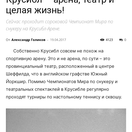
целая жизнь!
Сейчас проходит сороковой Чемпионат Мира по
снукеру на Крусибл-Арене.
От
Александр Голиков
-
19.04.2017
4123
0
Собственно Крусибл совсем не похож на
спортивную арену. Это и не арена, по сути – это
провинциальный театр, расположенный в центре
Шеффилда, что в английском графстве Южный
Йоркшир. Помимо Чемпионатов Мира по снукеру и
театральных спектаклей в Крусибле регулярно
проходят турниры по настольному теннису и сквошу.