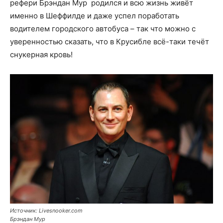
рефери Брэндан Мур родился и всю жизнь живёт
именно в Шеффилде и даже успел поработать
водителем городского автобуса – так что можно с
уверенностью сказать, что в Крусибле всё-таки течёт
снукерная кровь!
Источник: Livesnooker.com
Брэндан Мур