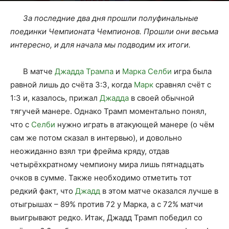
За последние два дня прошли полуфинальные
поединки Чемпионата Чемпионов. Прошли они весьма
интересно, и для начала мы подводим их итоги.
В матче
Джадда Трампа
и
Марка Селби
игра была
равной лишь до счёта 3:3, когда
Марк
сравнял счёт с
1:3 и, казалось, прижал
Джадда
в своей обычной
тягучей манере. Однако Трамп моментально понял,
что с
Селби
нужно играть в атакующей манере (о чём
сам же потом сказал в интервью), и довольно
неожиданно взял три фрейма кряду, отдав
четырёхкратному чемпиону мира лишь пятнадцать
очков в сумме. Также необходимо отметить тот
редкий факт, что
Джадд
в этом матче оказался лучше в
отыгрышах – 89% против 72 у Марка, а с 72% матчи
выигрывают редко. Итак, Джадд Трамп победил со