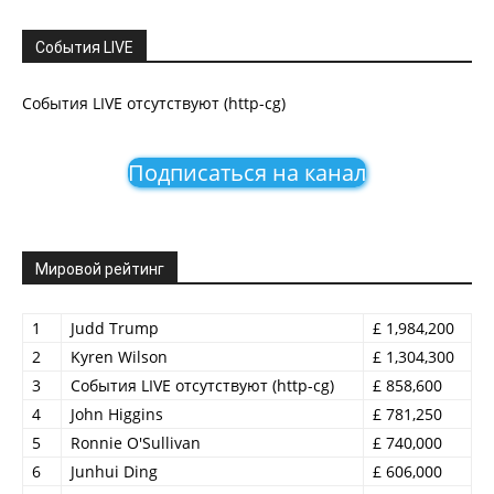
События LIVE
События LIVE отсутствуют (http-cg)
Подписаться на канал
Мировой рейтинг
1
Judd Trump
£ 1,984,200
2
Kyren Wilson
£ 1,304,300
3
События LIVE отсутствуют (http-cg)
£ 858,600
4
John Higgins
£ 781,250
5
Ronnie O'Sullivan
£ 740,000
6
Junhui Ding
£ 606,000