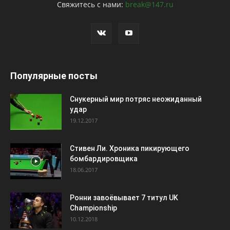
Свяжитесь с нами:
break@147.ru
Популярные посты
Снукерный мир потряс неожиданный
удар
19.12.2017
Стивен Ли. Хроника пикирующего
бомбардировщика
18.06.2017
Ронни завоёвывает 7 титул UK
Championship
10.12.2018