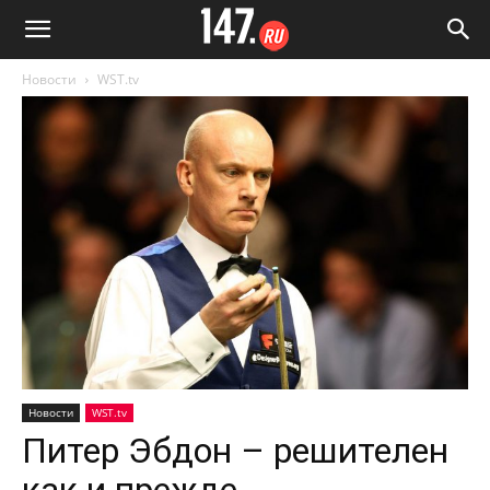
Новости
WST.tv
Новости
WST.tv
Питер Эбдон – решителен