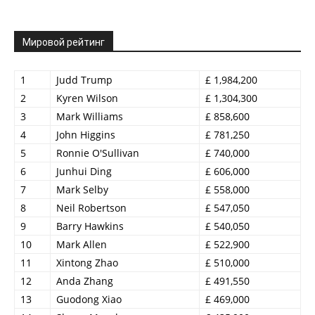
Мировой рейтинг
1
Judd Trump
£ 1,984,200
2
Kyren Wilson
£ 1,304,300
3
Mark Williams
£ 858,600
4
John Higgins
£ 781,250
5
Ronnie O'Sullivan
£ 740,000
6
Junhui Ding
£ 606,000
7
Mark Selby
£ 558,000
8
Neil Robertson
£ 547,050
9
Barry Hawkins
£ 540,050
10
Mark Allen
£ 522,900
11
Xintong Zhao
£ 510,000
12
Anda Zhang
£ 491,550
13
Guodong Xiao
£ 469,000