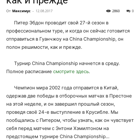
как и прежде
От
Максимус
-
12.08.2017
2860
0
Питер Эбдон проводит свой 27-й сезон в
профессиональном туре, и когда он сейчас готовится
отправиться в Гуанчжоу на China Championship, он
полон решимости, как и прежде.
Турнир China Championship начнется в среду.
Полное расписание
смотрите здесь
.
Чемпион мира 2002 года отправится в Китай,
одержав две победы в отборочных матчах в Престоне
на этой неделе, и он завершил прошлый сезон,
проведя своё 24-е выступление в Крусибле. Мы
пообщались с Питером, чтобы узнать, как он чувствует
себя перед матчем с Энтони Хэмилтоном на
предстоящем турнире China Championship…