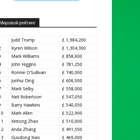
Мировой рейтинг
1
Judd Trump
£ 1,984,200
2
Kyren Wilson
£ 1,304,300
3
Mark Williams
£ 858,600
4
John Higgins
£ 781,250
5
Ronnie O'Sullivan
£ 740,000
6
Junhui Ding
£ 606,000
7
Mark Selby
£ 558,000
8
Neil Robertson
£ 547,050
9
Barry Hawkins
£ 540,050
10
Mark Allen
£ 522,900
11
Xintong Zhao
£ 510,000
12
Anda Zhang
£ 491,550
13
Guodong Xiao
£ 469,000