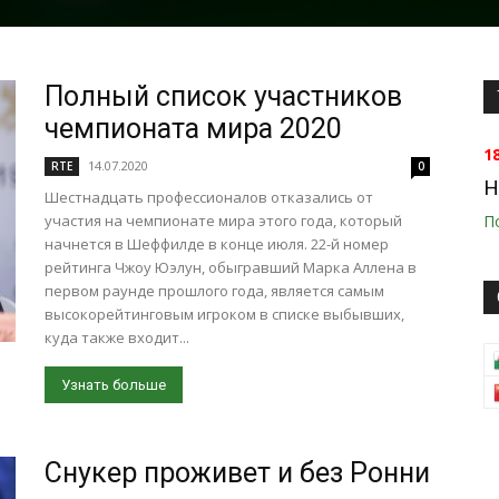
Полный список участников
чемпионата мира 2020
1
14.07.2020
RTE
0
H
Шестнадцать профессионалов отказались от
участия на чемпионате мира этого года, который
П
начнется в Шеффилде в конце июля. 22-й номер
рейтинга Чжоу Юэлун, обыгравший Марка Аллена в
первом раунде прошлого года, является самым
высокорейтинговым игроком в списке выбывших,
куда также входит...
Узнать больше
Снукер проживет и без Ронни