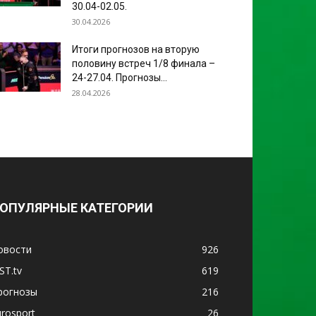
30.04-02.05.
30.04.2026
Итоги прогнозов на вторую
половину встреч 1/8 финала –
24-27.04. Прогнозы...
28.04.2026
ОПУЛЯРНЫЕ КАТЕГОРИИ
овости
926
ST.tv
619
рогнозы
216
urosport
26