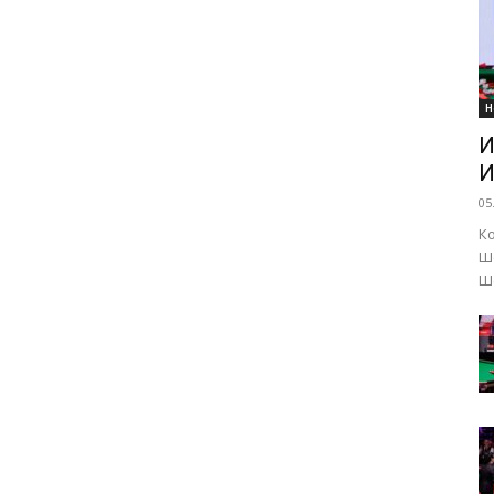
Н
И
И
05
К
Ш
Ше