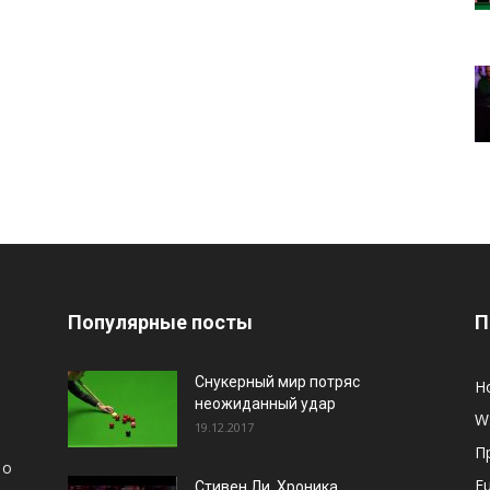
Популярные посты
П
Снукерный мир потряс
Н
неожиданный удар
W
19.12.2017
П
 о
E
Стивен Ли. Хроника