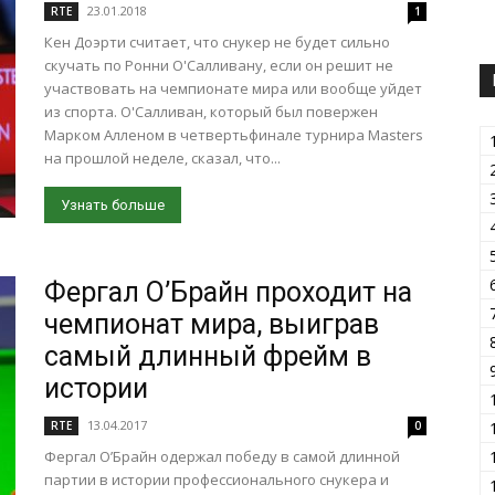
23.01.2018
RTE
1
Кен Доэрти считает, что снукер не будет сильно
скучать по Ронни О'Салливану, если он решит не
участвовать на чемпионате мира или вообще уйдет
из спорта. О'Салливан, который был повержен
Марком Алленом в четвертьфинале турнира Masters
на прошлой неделе, сказал, что...
Узнать больше
Фергал О’Брайн проходит на
чемпионат мира, выиграв
самый длинный фрейм в
истории
13.04.2017
RTE
0
Фергал О’Брайн одержал победу в самой длинной
партии в истории профессионального снукера и