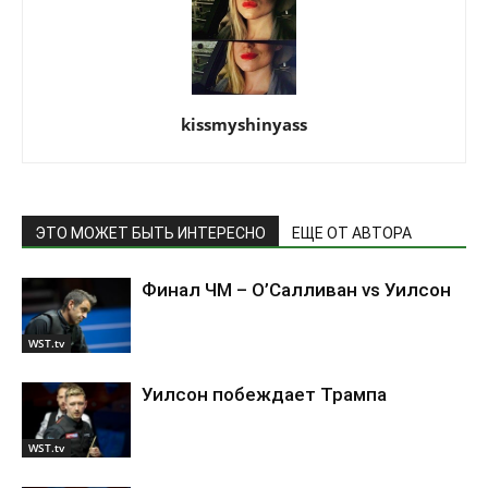
kissmyshinyass
ЭТО МОЖЕТ БЫТЬ ИНТЕРЕСНО
ЕЩЕ ОТ АВТОРА
Финал ЧМ – О’Салливан vs Уилсон
WST.tv
Уилсон побеждает Трампа
WST.tv