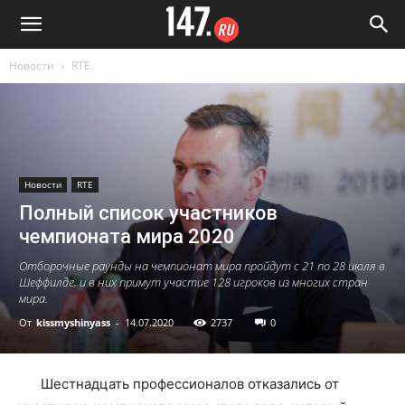
Новости
RTE
Новости
RTE
Полный список участников
чемпионата мира 2020
Отборочные раунды на чемпионат мира пройдут с 21 по 28 июля в
Шеффилде, и в них примут участие 128 игроков из многих стран
мира.
От
kissmyshinyass
-
14.07.2020
2737
0
Шестнадцать профессионалов отказались от