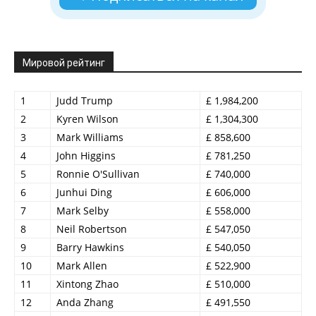
Мировой рейтинг
1
Judd Trump
£ 1,984,200
2
Kyren Wilson
£ 1,304,300
3
Mark Williams
£ 858,600
4
John Higgins
£ 781,250
5
Ronnie O'Sullivan
£ 740,000
6
Junhui Ding
£ 606,000
7
Mark Selby
£ 558,000
8
Neil Robertson
£ 547,050
9
Barry Hawkins
£ 540,050
10
Mark Allen
£ 522,900
11
Xintong Zhao
£ 510,000
12
Anda Zhang
£ 491,550