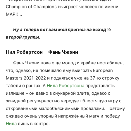
Champion of Champions выиграет человек по имени
МАРК…
Ну а теперь вот вам мой прогноз на исход ½
второй группы.
Нил Робертсон – Фань Чжэни
Фань Чжэни пока ещё молод и крайне нестабилен,
что, однако, не помешало ему выиграть European
Masters 2021-2022 и подняться уже на 37-ю строчку
табели о рангах. А
Нила Робертсона
представлять
излишне – он давно в снукерной элите, однако с
завидной регулярностью чередует блестящую игру с
откровенными малообъяснимыми провалами. Поэтому
ожидаю очень упорный напряжённый матч и победу
Нила
лишь в контре.