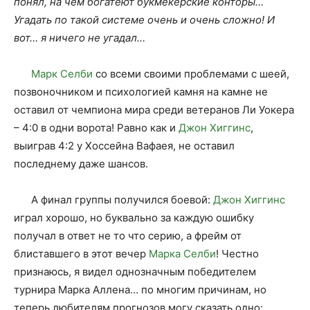
понял, на чём богатеют букмекерские конторы…
Угадать по такой системе очень и очень сложно! И
вот… я ничего не угадал…
Марк Селби
со всеми своими проблемами с шеей,
позвоночником и психологией камня на камне не
оставил от чемпиона мира среди ветеранов Ли Уокера
– 4:0 в одни ворота! Равно как и
Джон Хиггинс
,
выиграв 4:2 у Хоссейна Вафаея, не оставил
последнему даже шансов.
А финал группы получился боевой:
Джон Хиггинс
играл хорошо, но буквально за каждую ошибку
получал в ответ не то что серию, а фрейм от
блиставшего в этот вечер
Марка Селби
! Честно
признаюсь, я видел однозначным победителем
турнира Марка Аллена… по многим причинам, но
теперь любителям прогнозов могу сказать одно: