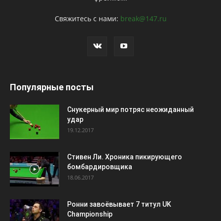
Свяжитесь с нами:
break@147.ru
Популярные посты
Снукерный мир потряс неожиданный
удар
19.12.2017
Стивен Ли. Хроника пикирующего
бомбардировщика
18.06.2017
Ронни завоёвывает 7 титул UK
Championship