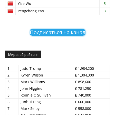
Yize Wu
5
Pengcheng Yao
3
Подписаться на канал
Мировой рейтинг
1
Judd Trump
£ 1,984,200
2
Kyren Wilson
£ 1,304,300
3
Mark Williams
£ 858,600
4
John Higgins
£ 781,250
5
Ronnie O'Sullivan
£ 740,000
6
Junhui Ding
£ 606,000
7
Mark Selby
£ 558,000