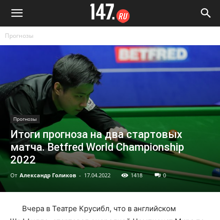
Прогнозы
Прогнозы
Итоги прогноза на два стартовых
матча. Betfred World Championship
2022
От
Александр Голиков
-
17.04.2022
1418
0
Вчера в Театре Крусибл, что в английском