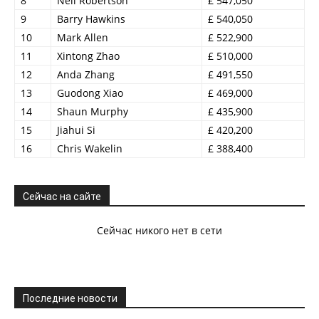
8
Neil Robertson
£ 547,050
9
Barry Hawkins
£ 540,050
10
Mark Allen
£ 522,900
11
Xintong Zhao
£ 510,000
12
Anda Zhang
£ 491,550
13
Guodong Xiao
£ 469,000
14
Shaun Murphy
£ 435,900
15
Jiahui Si
£ 420,200
16
Chris Wakelin
£ 388,400
Сейчас на сайте
Сейчас никого нет в сети
Последние новости