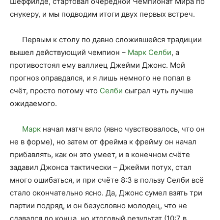
Шеффилде, стартовал очередной Чемпионат Мира по
снукеру, и мы подводим итоги двух первых встреч.
Первым к столу по давно сложившейся традиции
вышел действующий чемпион –
Марк Селби
, а
противостоял ему валлиец Джейми Джонс. Мой
прогноз оправдался, и я лишь немного не попал в
счёт, просто потому что
Селби
сыграл чуть лучше
ожидаемого.
Марк
начал матч вяло (явно чувствовалось, что он
не в форме), но затем от фрейма к фрейму он начал
прибавлять, как он это умеет, и в конечном счёте
задавил Джонса тактически – Джейми потух, стал
много ошибаться, и при счёте 8:3 в пользу Селби всё
стало окончательно ясно. Да, Джонс сумел взять три
партии подряд, и он безусловно молодец, что не
сдавался до конца, но итоговый результат (10:7 в