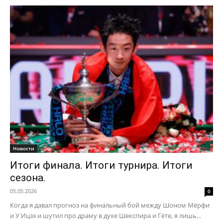
Новости
Итоги финала. Итоги турнира. Итоги
сезона.
05.05.2026
0
Когда я давал прогноз на финальный бой между Шоном Мёрфи
и У Ицзэ и шутил про драму в духе Шекспира и Гёте, я лишь...