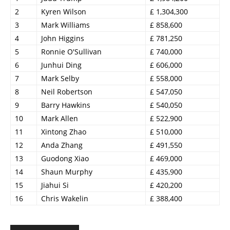
2
Kyren Wilson
£ 1,304,300
3
Mark Williams
£ 858,600
4
John Higgins
£ 781,250
5
Ronnie O'Sullivan
£ 740,000
6
Junhui Ding
£ 606,000
7
Mark Selby
£ 558,000
8
Neil Robertson
£ 547,050
9
Barry Hawkins
£ 540,050
10
Mark Allen
£ 522,900
11
Xintong Zhao
£ 510,000
12
Anda Zhang
£ 491,550
13
Guodong Xiao
£ 469,000
14
Shaun Murphy
£ 435,900
15
Jiahui Si
£ 420,200
16
Chris Wakelin
£ 388,400