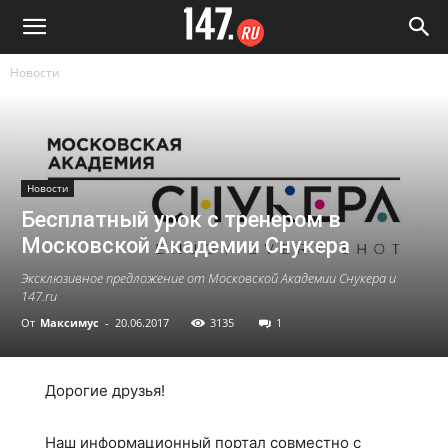
Новости
Новости
Бесплатный урок с тренером в
Московской Академии Снукера
Эксклюзивное предложение от Московской Академии Снукера и
147.ru
От
Максимус
-
20.06.2017
3135
1
Дорогие друзья!
Наш информационный портал совместно с