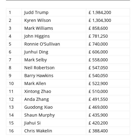
1
Judd Trump
£ 1,984,200
2
Kyren Wilson
£ 1,304,300
3
Mark Williams
£ 858,600
4
John Higgins
£ 781,250
5
Ronnie O'Sullivan
£ 740,000
6
Junhui Ding
£ 606,000
7
Mark Selby
£ 558,000
8
Neil Robertson
£ 547,050
9
Barry Hawkins
£ 540,050
10
Mark Allen
£ 522,900
11
Xintong Zhao
£ 510,000
12
Anda Zhang
£ 491,550
13
Guodong Xiao
£ 469,000
14
Shaun Murphy
£ 435,900
15
Jiahui Si
£ 420,200
16
Chris Wakelin
£ 388,400