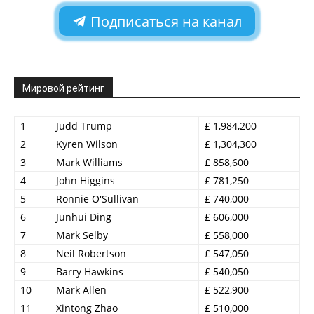
Подписаться на канал
Мировой рейтинг
1
Judd Trump
£ 1,984,200
2
Kyren Wilson
£ 1,304,300
3
Mark Williams
£ 858,600
4
John Higgins
£ 781,250
5
Ronnie O'Sullivan
£ 740,000
6
Junhui Ding
£ 606,000
7
Mark Selby
£ 558,000
8
Neil Robertson
£ 547,050
9
Barry Hawkins
£ 540,050
10
Mark Allen
£ 522,900
11
Xintong Zhao
£ 510,000