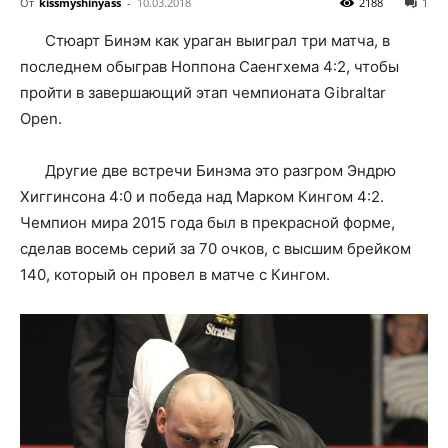
От
kissmyshinyass
-
10.03.2018
2188
1
Стюарт Бинэм как ураган выиграл три матча, в
последнем обыграв Ноппона Саенгхема 4:2, чтобы
пройти в завершающий этап чемпионата Gibraltar
Open.
Другие две встречи Бинэма это разгром Эндрю
Хиггинсона 4:0 и победа над Марком Кингом 4:2.
Чемпион мира 2015 года был в прекрасной форме,
сделав восемь серий за 70 очков, с высшим брейком
140, который он провел в матче с Кингом.