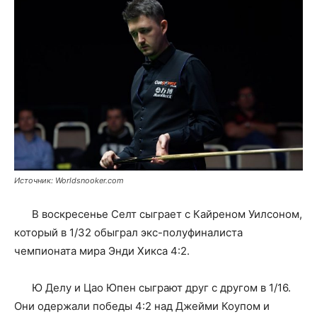
Источник: Worldsnooker.com
В воскресенье Селт сыграет с Кайреном Уилсоном,
который в 1/32 обыграл экс-полуфиналиста
чемпионата мира Энди Хикса 4:2.
Ю Делу и Цао Юпен сыграют друг с другом в 1/16.
Они одержали победы 4:2 над Джейми Коупом и