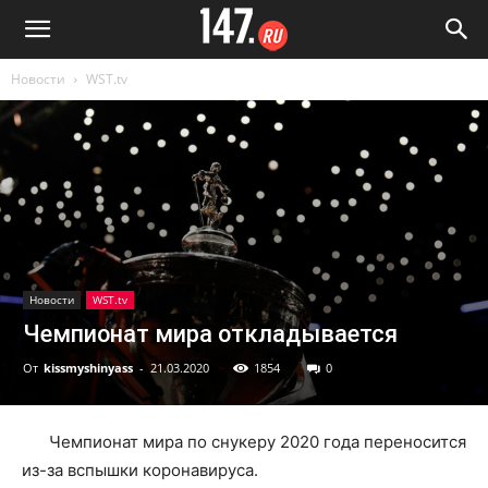
Новости
WST.tv
Новости
WST.tv
Чемпионат мира откладывается
От
kissmyshinyass
-
21.03.2020
1854
0
Чемпионат мира по снукеру 2020 года переносится
из-за вспышки коронавируса.