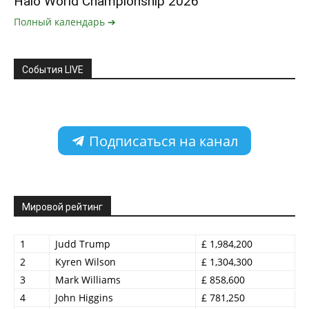
Halo World Championship 2026
Полный календарь ➔
События LIVE
Подписаться на канал
Мировой рейтинг
1
Judd Trump
£ 1,984,200
2
Kyren Wilson
£ 1,304,300
3
Mark Williams
£ 858,600
4
John Higgins
£ 781,250