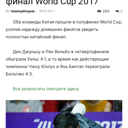
финал World Cup 2017
От
kissmyshinyass
-
09.07.2017
2352
0
Обе команды Китая прошли в полуфинал World Cup,
усилив надежду домашних фанатов увидеть
полностью китайский финал.
Дин Джуньху и Лян Веньбо в четвертьфинале
обыграли Уэльс 4:1, в то время как действующие
чемпионы Чжоу Юэлун и Янь Бинтао переиграли
Бельгию 4:3.
Все результаты смотрите здесь