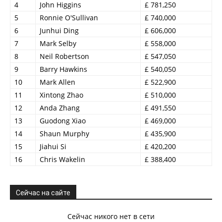
4
John Higgins
£ 781,250
5
Ronnie O'Sullivan
£ 740,000
6
Junhui Ding
£ 606,000
7
Mark Selby
£ 558,000
8
Neil Robertson
£ 547,050
9
Barry Hawkins
£ 540,050
10
Mark Allen
£ 522,900
11
Xintong Zhao
£ 510,000
12
Anda Zhang
£ 491,550
13
Guodong Xiao
£ 469,000
14
Shaun Murphy
£ 435,900
15
Jiahui Si
£ 420,200
16
Chris Wakelin
£ 388,400
Сейчас на сайте
Сейчас никого нет в сети