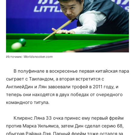
Источник: Worldsnooker.com
В полуфинале в воскресенье первая китайская пара
сыграет с Таиландом, а вторая встретится с
АнглиейДин и Лян завоевали трофей в 2011 году, и
теперь они находятся в двух победах от очередного
командного титула.
Клиренс Ляна 33 очка принес ему первый фрейм
против Марка Уильямса, затем Дин сделал серию 68,
обыграв Райана Дэя. Парный фрейм тоже остался за