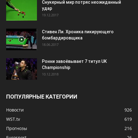
Снукерный мир потряс неожиданный
удар
19.12.2017
Стивен Ли. Хроника пикирующего
бомбардировщика
18.06.2017
Ронни завоёвывает 7 титул UK
Championship
10.12.2018
ПОПУЛЯРНЫЕ КАТЕГОРИИ
Новости
926
WST.tv
619
Прогнозы
216
Eurosport
26