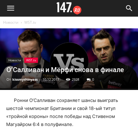
Новости
WST.tv
Новости
WST.tv
О’Салливан и Мёрфи снова в финале
От
kissmyshinyass
-
10.12.2017
2928
0
Ронни О’Салливан сохраняет шансы выиграть
шестой чемпионат Британии и свой 18-ый титул
«тройной короны» после победы над Стивеном
Магуайром 6:4 в полуфинале.