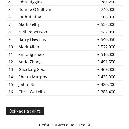
4
John Higgins
£ 781,250
5
Ronnie O'Sullivan
£ 740,000
6
Junhui Ding
£ 606,000
7
Mark Selby
£ 558,000
8
Neil Robertson
£ 547,050
9
Barry Hawkins
£ 540,050
10
Mark Allen
£ 522,900
11
Xintong Zhao
£ 510,000
12
Anda Zhang
£ 491,550
13
Guodong Xiao
£ 469,000
14
Shaun Murphy
£ 435,900
15
Jiahui Si
£ 420,200
16
Chris Wakelin
£ 388,400
Сейчас на сайте
Сейчас никого нет в сети