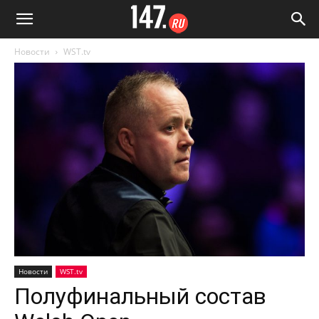
Новости
WST.tv
Новости
WST.tv
Полуфинальный состав