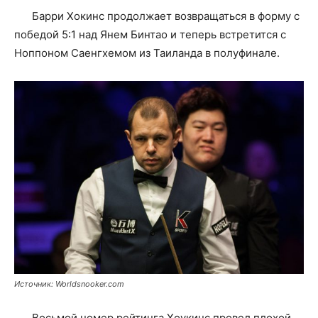
Барри Хокинс продолжает возвращаться в форму с
победой 5:1 над Янем Бинтао и теперь встретится с
Ноппоном Саенгхемом из Таиланда в полуфинале.
Источник: Worldsnooker.com
Восьмой номер рейтинга Хоукинс провел плохой