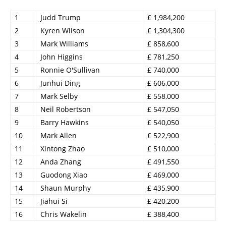
1
Judd Trump
£ 1,984,200
2
Kyren Wilson
£ 1,304,300
3
Mark Williams
£ 858,600
4
John Higgins
£ 781,250
5
Ronnie O'Sullivan
£ 740,000
6
Junhui Ding
£ 606,000
7
Mark Selby
£ 558,000
8
Neil Robertson
£ 547,050
9
Barry Hawkins
£ 540,050
10
Mark Allen
£ 522,900
11
Xintong Zhao
£ 510,000
12
Anda Zhang
£ 491,550
13
Guodong Xiao
£ 469,000
14
Shaun Murphy
£ 435,900
15
Jiahui Si
£ 420,200
16
Chris Wakelin
£ 388,400