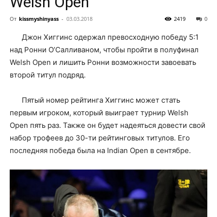
Welsh Open
От
kissmyshinyass
-
03.03.2018
2419
0
Джон Хиггинс одержал превосходную победу 5:1
над Ронни О’Салливаном, чтобы пройти в полуфинал
Welsh Open и лишить Ронни возможности завоевать
второй титул подряд.
Пятый номер рейтинга Хиггинс может стать
первым игроком, который выиграет турнир Welsh
Open пять раз. Также он будет надеяться довести свой
набор трофеев до 30-ти рейтинговых титулов. Его
последняя победа была на Indian Open в сентябре.