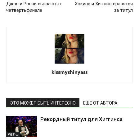
Джон и Ронни сыграют в
Хокинс и Хиггинс сразятся
четвертьфинале
за титул
kissmyshinyass
ЭТО МОЖЕТ БЫТЬ ИНТЕРЕСНО
ЕЩЕ ОТ АВТОРА
Рекордный титул для Хиггинса
WST.tv