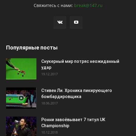
Свяжитесь с нами:
break@147.ru
Популярные посты
Снукерный мир потряс неожиданный
удар
19.12.2017
Стивен Ли. Хроника пикирующего
бомбардировщика
18.06.2017
Ронни завоёвывает 7 титул UK
Championship
10.12.2018