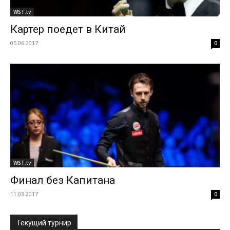
WST.tv
Картер поедет в Китай
05.06.2017
0
WST.tv
Финал без Капитана
11.03.2017
0
Текущий турнир