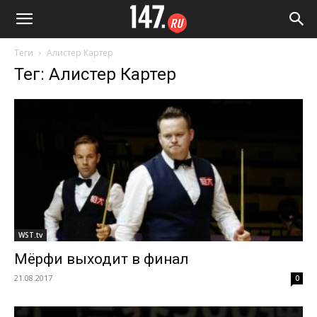
Теги
Алистер Картер
Тег: Алистер Картер
WST.tv
Мёрфи выходит в финал
21.08.2017
0