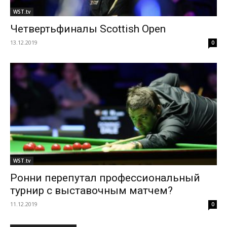
WST.tv
Четвертьфиналы Scottish Open
13.12.2019
0
WST.tv
Ронни перепутал профессиональный
турнир с выставочным матчем?
11.12.2019
0