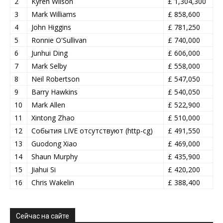
2
Kyren Wilson
£ 1,304,300
3
Mark Williams
£ 858,600
4
John Higgins
£ 781,250
5
Ronnie O'Sullivan
£ 740,000
6
Junhui Ding
£ 606,000
7
Mark Selby
£ 558,000
8
Neil Robertson
£ 547,050
9
Barry Hawkins
£ 540,050
10
Mark Allen
£ 522,900
11
Xintong Zhao
£ 510,000
12
События LIVE отсутствуют (http-cg)
£ 491,550
13
Guodong Xiao
£ 469,000
14
Shaun Murphy
£ 435,900
15
Jiahui Si
£ 420,200
16
Chris Wakelin
£ 388,400
Сейчас на сайте