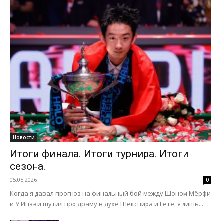
Новости
Итоги финала. Итоги турнира. Итоги
сезона.
05.05.2026
0
Когда я давал прогноз на финальный бой между Шоном Мёрфи
и У Ицзэ и шутил про драму в духе Шекспира и Гёте, я лишь...