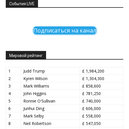
События LIVE
Подписаться на канал
Мировой рейтинг
1
Judd Trump
£ 1,984,200
2
Kyren Wilson
£ 1,304,300
3
Mark Williams
£ 858,600
4
John Higgins
£ 781,250
5
Ronnie O'Sullivan
£ 740,000
6
Junhui Ding
£ 606,000
7
Mark Selby
£ 558,000
8
Neil Robertson
£ 547,050