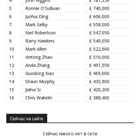
4
John Higgins
£ 781,250
5
Ronnie O'Sullivan
£ 740,000
6
Junhui Ding
£ 606,000
7
Mark Selby
£ 558,000
8
Neil Robertson
£ 547,050
9
Barry Hawkins
£ 540,050
10
Mark Allen
£ 522,900
11
Xintong Zhao
£ 510,000
12
Anda Zhang
£ 491,550
13
Guodong Xiao
£ 469,000
14
Shaun Murphy
£ 435,900
15
Jiahui Si
£ 420,200
16
Chris Wakelin
£ 388,400
Сейчас на сайте
Сейчас никого нет в сети