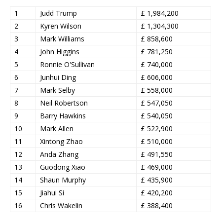
1
Judd Trump
£ 1,984,200
2
Kyren Wilson
£ 1,304,300
3
Mark Williams
£ 858,600
4
John Higgins
£ 781,250
5
Ronnie O'Sullivan
£ 740,000
6
Junhui Ding
£ 606,000
7
Mark Selby
£ 558,000
8
Neil Robertson
£ 547,050
9
Barry Hawkins
£ 540,050
10
Mark Allen
£ 522,900
11
Xintong Zhao
£ 510,000
12
Anda Zhang
£ 491,550
13
Guodong Xiao
£ 469,000
14
Shaun Murphy
£ 435,900
15
Jiahui Si
£ 420,200
16
Chris Wakelin
£ 388,400