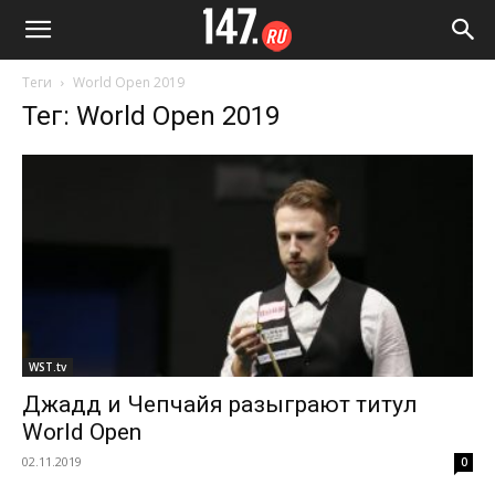
Теги
World Open 2019
Тег: World Open 2019
WST.tv
Джадд и Чепчайя разыграют титул
World Open
02.11.2019
0