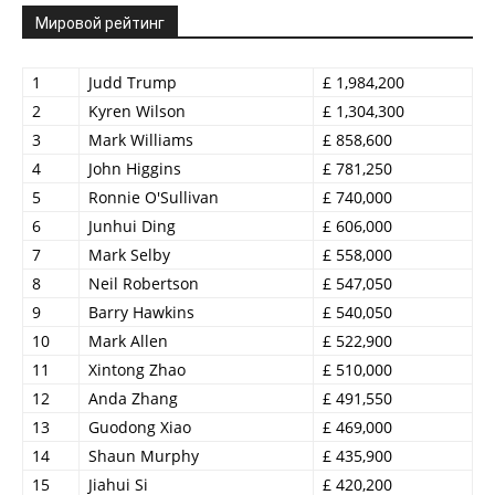
Мировой рейтинг
1
Judd Trump
£ 1,984,200
2
Kyren Wilson
£ 1,304,300
3
Mark Williams
£ 858,600
4
John Higgins
£ 781,250
5
Ronnie O'Sullivan
£ 740,000
6
Junhui Ding
£ 606,000
7
Mark Selby
£ 558,000
8
Neil Robertson
£ 547,050
9
Barry Hawkins
£ 540,050
10
Mark Allen
£ 522,900
11
Xintong Zhao
£ 510,000
12
Anda Zhang
£ 491,550
13
Guodong Xiao
£ 469,000
14
Shaun Murphy
£ 435,900
15
Jiahui Si
£ 420,200