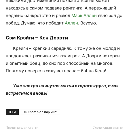
никакими достижениями похвастаться не может,
находясь в самом подвале рейтинга. А переживший
недавно банкротство и развод
Марк Аллен
явно зол до
побед. Думаю, что победит
Аллен
. Всухую.
Сэм Крэйги – Кен Доэрти
Крэйги – крепкий середняк. К тому же он молод и
продолжает развиваться как игрок. А Доэрти ветеран
и опытный боец, до сих пор способный на многое.
Поэтому поверю в силу ветерана – 6:4 на Кена!
Уже завтра начнутся матчи второго круга, и мы
встретимся вновь!
ТЕГИ
UK Championship 2021
Предыдущая статья
Следующая статья