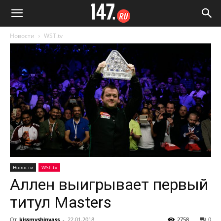
Новости
WST.tv
Новости
WST.tv
Аллен выигрывает первый
титул Masters
От
kissmyshinyass
-
22.01.2018
2758
0