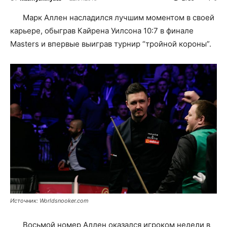
Марк Аллен насладился лучшим моментом в своей
карьере, обыграв Кайрена Уилсона 10:7 в финале
Masters и впервые выиграв турнир “тройной короны”.
Источник: Worldsnooker.com
Восьмой номер Аллен оказался игроком недели в