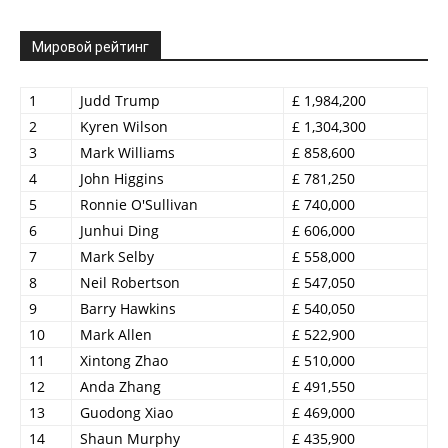
Мировой рейтинг
1
Judd Trump
£ 1,984,200
2
Kyren Wilson
£ 1,304,300
3
Mark Williams
£ 858,600
4
John Higgins
£ 781,250
5
Ronnie O'Sullivan
£ 740,000
6
Junhui Ding
£ 606,000
7
Mark Selby
£ 558,000
8
Neil Robertson
£ 547,050
9
Barry Hawkins
£ 540,050
10
Mark Allen
£ 522,900
11
Xintong Zhao
£ 510,000
12
Anda Zhang
£ 491,550
13
Guodong Xiao
£ 469,000
14
Shaun Murphy
£ 435,900